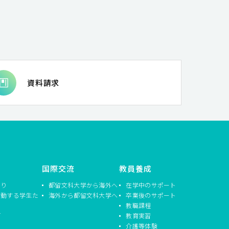
資料請求
国際交流
教員養成
つり
都留文科大学から海外へ
在学中のサポート
活動する学生た
海外から都留文科大学へ
卒業後のサポート
教職課程
信
教育実習
介護等体験