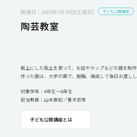
子ども公開講座
開催日：2023年7月29日(土曜日)
陶芸教室
板上にした粘土を使って、お皿やカップなどの器を制作
作った器は、大学の窯で、施釉、焼成して後日お渡しし
対象学年：4年生～6年生
担当教員：山本直紀／青木宏希
子ども公開講座とは