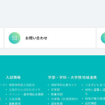
お問い合わせ
入試情報
学部・学科・大学院
地域連携
ーク
学部学科別入試区分
学部学科比較ガイド
つる子どもま
入試のえらびかたガイド
文学部
地域と密着し
ち
イベント・進学相談会情報
教養学部
地域の魅力発
】
入試日程
大学院（文学研究科）
出前講座
募集要項
語学教育