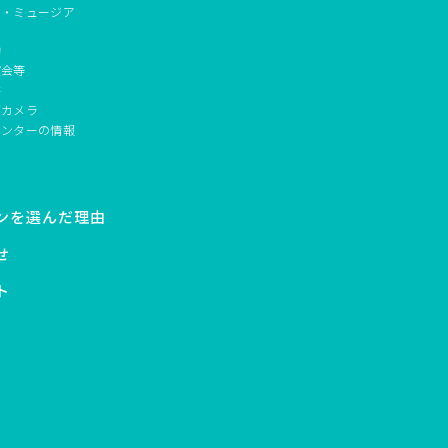
ド・ミュージア
動
演会等
書
ブカメラ
センターの情報
ンを選んだ理由
せ
ト