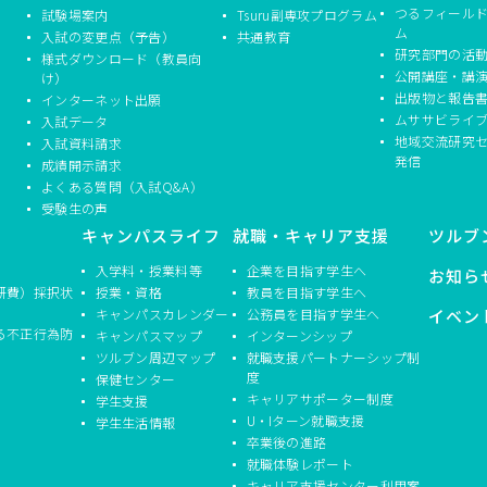
つるフィール
試験場案内
Tsuru副専攻プログラム
ム
入試の変更点（予告）
共通教育
研究部門の活
様式ダウンロード（教員向
公開講座・講
け）
出版物と報告
インターネット出願
ムササビライ
入試データ
地域交流研究
入試資料請求
発信
成績開示請求
よくある質問（入試Q&A）
受験生の声
キャンパスライフ
就職・キャリア支援
ツルブ
入学料・授業料等
企業を目指す学生へ
お知ら
研費）採択状
授業・資格
教員を目指す学生へ
キャンパスカレンダー
公務員を目指す学生へ
イベン
る不正行為防
キャンパスマップ
インターンシップ
ツルブン周辺マップ
就職支援パートナーシップ制
度
保健センター
キャリアサポーター制度
学生支援
U・Iターン就職支援
学生生活情報
卒業後の進路
就職体験レポート
キャリア支援センター利用案