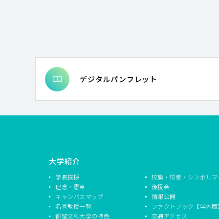
デジタルパンフレット
大学紹介
学長挨拶
校旗・校章・シンボルマ
理念・憲章
後援会
キャンパスマップ
情報公開
名誉教授一覧
ファクトブック【学外版
都留文科大学の特色
交通アクセス