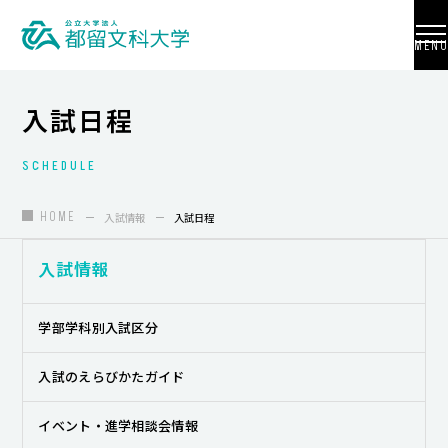
MENU
入試日程
SCHEDULE
大学紹介
入試情報
HOME
入試情報
入試日程
学部・学科・大学院
入試情報
地域連携
学部学科別入試区分
国際交流
入試のえらびかたガイド
教員養成
イベント・進学相談会情報
研究活動