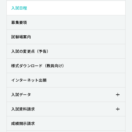
キャンパスライフ
入試日程
就職・キャリア支援
募集要項
試験場案内
入試の変更点（予告）
様式ダウンロード（教員向け）
インターネット出願
入試データ
入試資料請求
成績開示請求