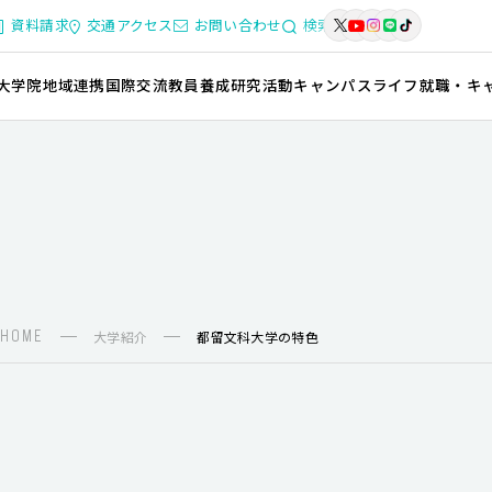
資料請求
交通アクセス
お問い合わせ
検索
大学院
地域連携
国際交流
教員養成
研究活動
キャンパスライフ
就職・キ
HOME
大学紹介
都留文科大学の特色