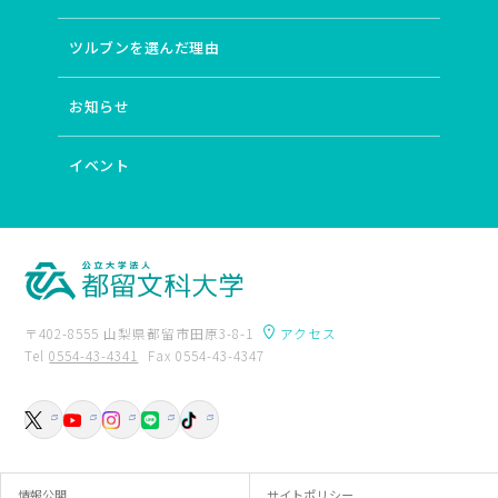
ツルブンを選んだ理由
お知らせ
イベント
〒402-8555 山梨県都留市田原3-8-1
アクセス
Tel
0554-43-4341
Fax 0554-43-4347
卒業生の方へ
附属図書館
入試資料請求
交通アクセス
情報公開
サイトポリシー