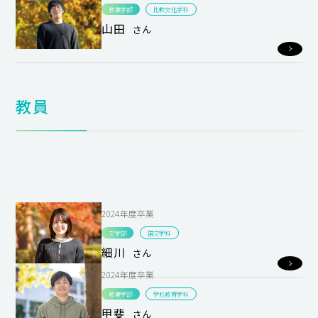
教養学部
比較文化学科
山田
さん
教員
2024年度卒業
文学部
国文学科
細川
さん
2024年度卒業
教養学部
学校教育学科
甲斐
さん