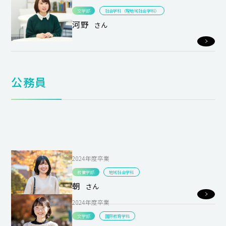
文学部
社会学科（現地域社会学科）
河野
さん
公務員
2024年度卒業
教養学部
地域社会学科
朝
さん
2024年度卒業
文学部
国際教育学科