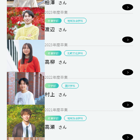
相澤
さん
2023年度卒業
教養学部
地域社会学科
渡辺
さん
2023年度卒業
教養学部
比較文化学科
高柳
さん
2022年度卒業
文学部
国文学科
村上
さん
2021年度卒業
教養学部
地域社会学科
高瀬
さん