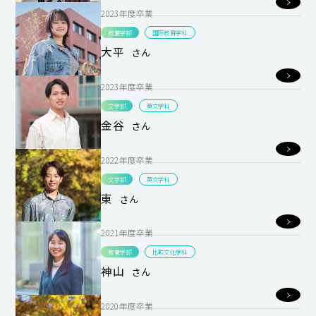
2023年度卒業
教養学部
国際教育学科
大平
さん
2023年度卒業
文学部
英文学科
金谷
さん
2022年度卒業
文学部
英文学科
東
さん
2021年度卒業
教養学部
比較文化学科
神山
さん
2020年度卒業