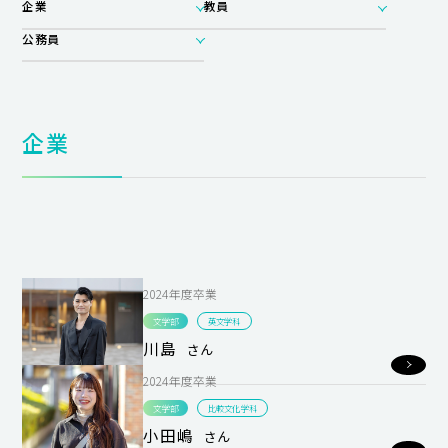
企業
教員
公務員
企業
2024年度卒業
文学部
英文学科
川島
さん
2024年度卒業
文学部
比較文化学科
小田嶋
さん