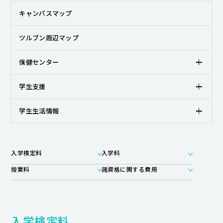
キャンパスライフ
キャンパスマップ
就職・キャリア支援
ツルブン周辺マップ
保健センター
学生支援
学生生活情報
入学検定料
入学料
授業料
諸資格に関する費用
入学検定料