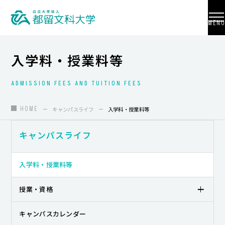
MENU
入学料・授業料等
ADMISSION FEES AND TUITION FEES
大学紹介
入試情報
HOME
キャンパスライフ
入学料・授業料等
学部・学科・大学院
キャンパスライフ
地域連携
入学料・授業料等
国際交流
授業・資格
教員養成
キャンパスカレンダー
研究活動