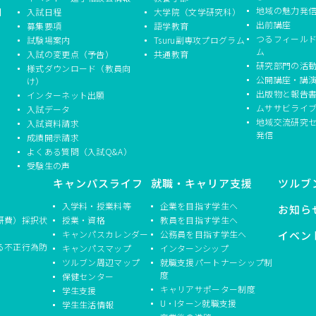
地域の魅力発
】
入試日程
大学院（文学研究科）
出前講座
募集要項
語学教育
つるフィール
試験場案内
Tsuru副専攻プログラム
ム
入試の変更点（予告）
共通教育
研究部門の活
様式ダウンロード（教員向
公開講座・講
け）
出版物と報告
インターネット出願
ムササビライ
入試データ
地域交流研究
入試資料請求
発信
成績開示請求
よくある質問（入試Q&A）
受験生の声
キャンパスライフ
就職・キャリア支援
ツルブ
入学料・授業料等
企業を目指す学生へ
お知ら
研費）採択状
授業・資格
教員を目指す学生へ
キャンパスカレンダー
公務員を目指す学生へ
イベン
る不正行為防
キャンパスマップ
インターンシップ
ツルブン周辺マップ
就職支援パートナーシップ制
度
保健センター
キャリアサポーター制度
学生支援
U・Iターン就職支援
学生生活情報