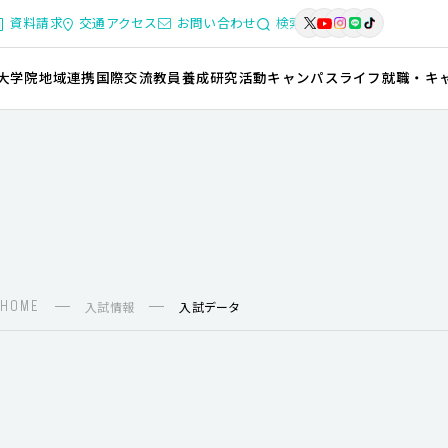
資料請求
交通アクセス
お問い合わせ
検索
大学院
地域連携
国際交流
教員養成
研究活動
キャンパスライフ
就職・キ
HOME
入試情報
入試データ