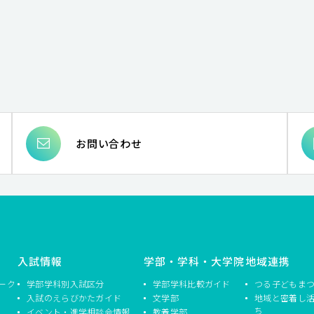
お問い合わせ
入試情報
学部・学科・大学院
地域連携
ーク
学部学科別入試区分
学部学科比較ガイド
つる子どもま
入試のえらびかたガイド
文学部
地域と密着し
ち
イベント・進学相談会情報
教養学部