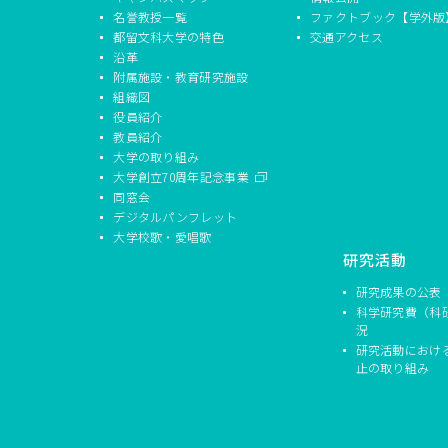
名誉教授一覧
ファクトブック【学外版
都留文科大学の特色
交通アクセス
沿革
附属施設・教育研究施設
組織図
役員紹介
教員紹介
大学の取り組み
大学創立70周年記念事業
同窓会
デジタルパンフレット
大学校歌・愛唱歌
研究活動
研究成果の公表
科学研究費（科
況
研究活動におけ
止の取り組み