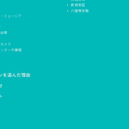
信
教育実習
介護等体験
ド・ミュージア
動
演会等
書
ブカメラ
センターの情報
ンを選んだ理由
せ
ト