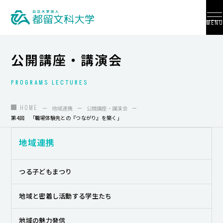
MENU
公開講座・講演会
PROGRAMS LECTURES
大学紹介
入試情報
HOME
地域連携
公開講座・講演会
第4回 「職場体験先との『つながり』を築く」
学部・学科・大学院
地域連携
地域連携
国際交流
つる子どもまつり
教員養成
地域と密着し活動する学生たち
研究活動
地域の魅力発信