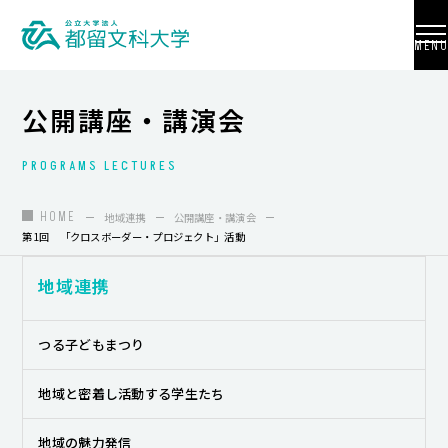
MENU
公開講座・講演会
PROGRAMS LECTURES
大学紹介
入試情報
HOME
地域連携
公開講座・講演会
第1回 「クロスボーダー・プロジェクト」活動
学部・学科・大学院
地域連携
地域連携
国際交流
つる子どもまつり
教員養成
地域と密着し活動する学生たち
研究活動
地域の魅力発信