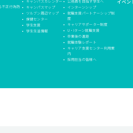
キャンパスカレンダー
公務員を目指す学生へ
イベン
る不正行為防
キャンパスマップ
インターンシップ
ツルブン周辺マップ
就職支援パートナーシップ制
度
保健センター
キャリアサポーター制度
学生支援
U・Iターン就職支援
学生生活情報
卒業後の進路
就職体験レポート
キャリア支援センター利用案
内
採用担当の皆様へ