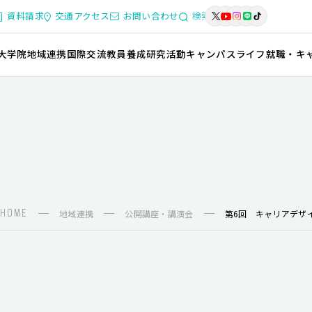
資料請求
交通アクセス
お問い合わせ
検索
大学院
地域連携
国際交流
教員養成
研究活動
キャンパスライフ
就職・キ
HOME
地域連携
公開講座・講演会
第6回 キャリアデザ