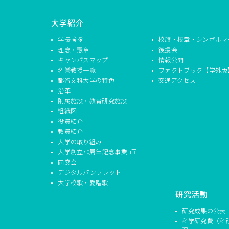
大学紹介
学長挨拶
校旗・校章・シンボルマ
理念・憲章
後援会
キャンパスマップ
情報公開
名誉教授一覧
ファクトブック【学外版
都留文科大学の特色
交通アクセス
沿革
附属施設・教育研究施設
組織図
役員紹介
教員紹介
大学の取り組み
大学創立70周年記念事業
同窓会
デジタルパンフレット
大学校歌・愛唱歌
研究活動
研究成果の公表
科学研究費（科