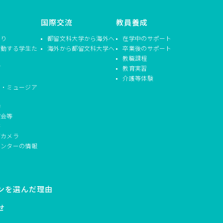
国際交流
教員養成
つり
都留文科大学から海外へ
在学中のサポート
活動する学生た
海外から都留文科大学へ
卒業後のサポート
教職課程
信
教育実習
介護等体験
ド・ミュージア
動
演会等
書
ブカメラ
センターの情報
ンを選んだ理由
せ