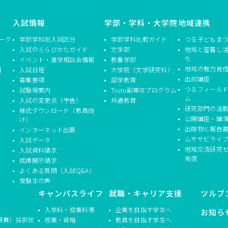
入試情報
学部・学科・大学院
地域連携
ーク
学部学科別入試区分
学部学科比較ガイド
つる子どもま
入試のえらびかたガイド
文学部
地域と密着し
ち
イベント・進学相談会情報
教養学部
地域の魅力発
】
入試日程
大学院（文学研究科）
出前講座
募集要項
語学教育
つるフィール
試験場案内
Tsuru副専攻プログラム
ム
入試の変更点（予告）
共通教育
研究部門の活
様式ダウンロード（教員向
公開講座・講
け）
出版物と報告
インターネット出願
ムササビライ
入試データ
地域交流研究
入試資料請求
発信
成績開示請求
よくある質問（入試Q&A）
受験生の声
キャンパスライフ
就職・キャリア支援
ツルブ
入学料・授業料等
企業を目指す学生へ
お知ら
研費）採択状
授業・資格
教員を目指す学生へ