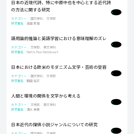
日本の近現代詩、特に中原中也を中心とする近代詩
の方法に関する研究
国文学科、 文学部
吉田 恵理
語用論的推論と英語学習における意味理解のズレ
文学部、 英文学科
Nehls Paul Notebaart
日本における欧米のモダニズム文学・芸術の受容
国文学科、 文学部
脇田 裕正
人間と環境の関係を文学から考える
文学部、 英文学科
清水 美貴
日本近代の探偵小説ジャンルについての研究
国文学科、 文学部