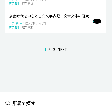
阿部 真也
奈良時代を中心とした文字表記、文章文体の研究
国文学科、 文学部
軽部 利恵
1
2
3
NEXT
所属で探す