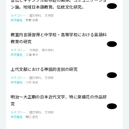
ン論。地域日本語教育。伝統文化研究。
キャンパスライフ
国文学科、 文学部
就職・キャリア支援
早野 慎吾
教室内言語習得と中学校・高等学校における英語科
教育の研究
文学部、 英文学科
三浦 幸子
上代文献における神話的言説の研究
国文学科、 文学部
小村 宏史
明治～大正期の日本近代文学、特に泉鏡花の作品研
究
国文学科、 文学部
野口 哲也