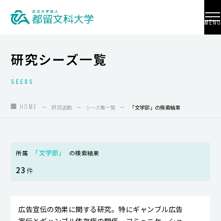
MENU
研究シーズ一覧
SEEDS
大学紹介
入試情報
HOME
研究活動
シーズ集一覧
「文学部」の検索結果
学部・学科・大学院
地域連携
「文学部」
所属
の検索結果
23
国際交流
件
教員養成
広告宣伝の効果に関する研究。特にギャンブル広告
研究活動
宣伝とギャンブル依存症の関係。コミュニケーショ