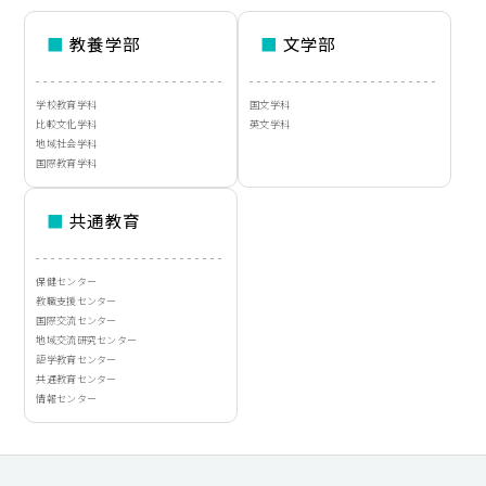
■
教養学部
■
文学部
学校教育学科
国文学科
比較文化学科
英文学科
地域社会学科
国際教育学科
■
共通教育
保健センター
教職支援センター
国際交流センター
地域交流研究センター
語学教育センター
共通教育センター
情報センター