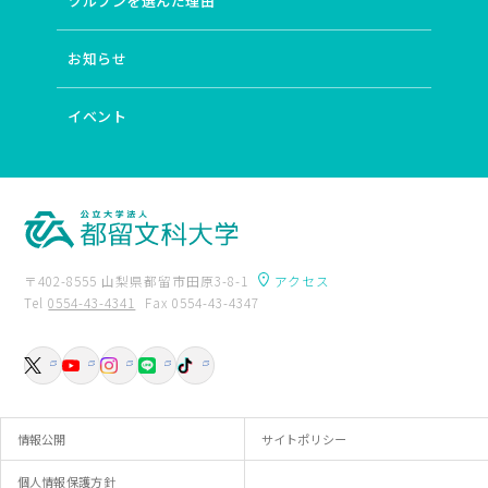
ツルブンを選んだ理由
お知らせ
イベント
〒402-8555 山梨県都留市田原3-8-1
アクセス
Tel
0554-43-4341
Fax 0554-43-4347
卒業生の方へ
附属図書館
入試資料請求
交通アクセス
お問い合わせ
情報公開
サイトポリシー
個人情報保護方針