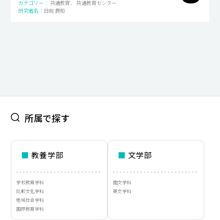
共通教育、 共通教育センター
日向 良和
キャンパスライフ
就職・キャリア支援
所属で探す
■
教養学部
■
文学部
学校教育学科
国文学科
比較文化学科
英文学科
地域社会学科
国際教育学科