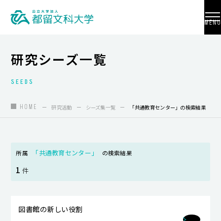
MENU
研究シーズ一覧
SEEDS
大学紹介
入試情報
HOME
研究活動
シーズ集一覧
「共通教育センター」の検索結果
学部・学科・大学院
地域連携
「共通教育センター」
所属
の検索結果
1
国際交流
件
教員養成
図書館の新しい役割
研究活動