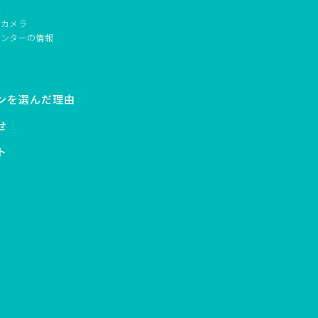
書
ブカメラ
センターの情報
ンを選んだ理由
せ
ト