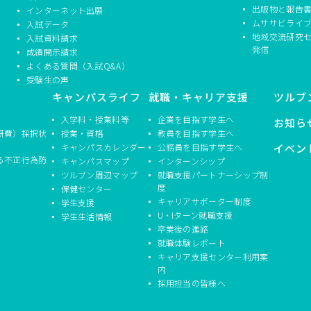
出版物と報告
インターネット出願
ムササビライ
入試データ
地域交流研究
入試資料請求
発信
成績開示請求
よくある質問（入試Q&A）
受験生の声
キャンパスライフ
就職・キャリア支援
ツルブ
入学料・授業料等
企業を目指す学生へ
お知ら
研費）採択状
授業・資格
教員を目指す学生へ
キャンパスカレンダー
公務員を目指す学生へ
イベン
る不正行為防
キャンパスマップ
インターンシップ
ツルブン周辺マップ
就職支援パートナーシップ制
度
保健センター
キャリアサポーター制度
学生支援
U・Iターン就職支援
学生生活情報
卒業後の進路
就職体験レポート
キャリア支援センター利用案
内
採用担当の皆様へ