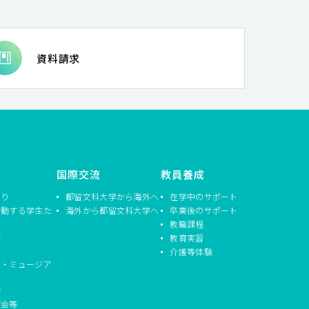
資料請求
国際交流
教員養成
つり
都留文科大学から海外へ
在学中のサポート
活動する学生た
海外から都留文科大学へ
卒業後のサポート
教職課程
信
教育実習
介護等体験
ド・ミュージア
動
演会等