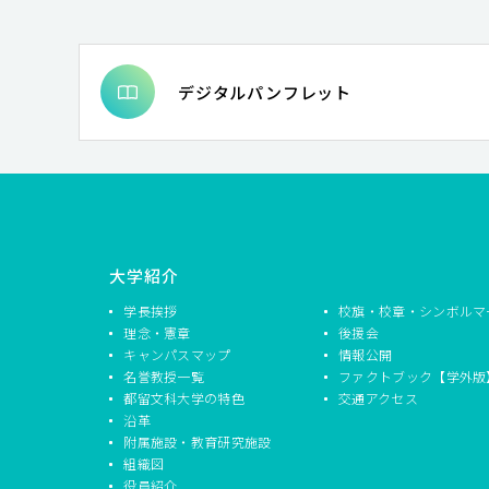
デジタルパンフレット
大学紹介
学長挨拶
校旗・校章・シンボルマ
理念・憲章
後援会
キャンパスマップ
情報公開
名誉教授一覧
ファクトブック【学外版
都留文科大学の特色
交通アクセス
沿革
附属施設・教育研究施設
組織図
役員紹介