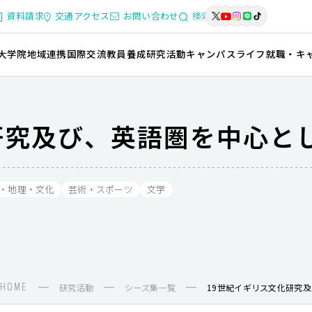
資料請求
交通アクセス
お問い合わせ
検索
大学院
地域連携
国際交流
教員養成
研究活動
キャンパスライフ
就職・キ
研究及び、英語圏を中心と
・地理・文化
芸術・スポーツ
文学
HOME
研究活動
シーズ集一覧