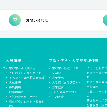
お問い合わせ
入試情報
学部・学科・大学院
地域連携
ーク
学部学科別入試区分
学部学科比較ガイド
つる子どもま
入試のえらびかたガイド
文学部
地域と密着し
ち
イベント・進学相談会情報
教養学部
地域の魅力発
】
入試日程
大学院（文学研究科）
出前講座
募集要項
語学教育
つるフィール
試験場案内
Tsuru副専攻プログラム
ム
入試の変更点（予告）
共通教育
研究部門の活
様式ダウンロード（教員向
公開講座・講
け）