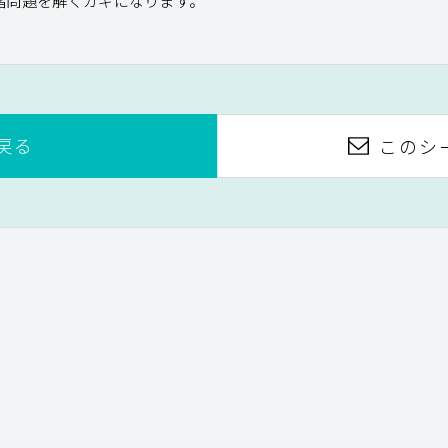
諸問題を解くカギになります。
戻る
このシ