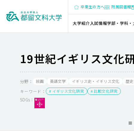
卒業生の方へ
附属図書館
大学紹介
入試情報
学部・学科・
19世紀イギリス文化
分野：
絵画
英語文学
イギリス史・イギリス文化
歴史
キーワード：
# イギリス文化研究
# 比較文化研究
SDGs：