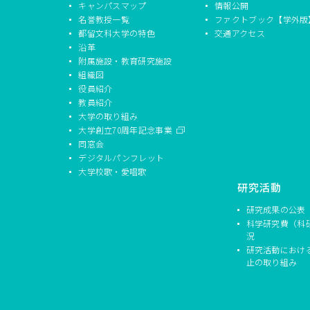
キャンパスマップ
情報公開
名誉教授一覧
ファクトブック【学外版
都留文科大学の特色
交通アクセス
沿革
附属施設・教育研究施設
組織図
役員紹介
教員紹介
大学の取り組み
大学創立70周年記念事業
同窓会
デジタルパンフレット
大学校歌・愛唱歌
研究活動
研究成果の公表
科学研究費（科
況
研究活動におけ
止の取り組み