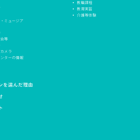
教職課程
信
教育実習
介護等体験
ド・ミュージア
動
演会等
書
ブカメラ
センターの情報
ンを選んだ理由
せ
ト