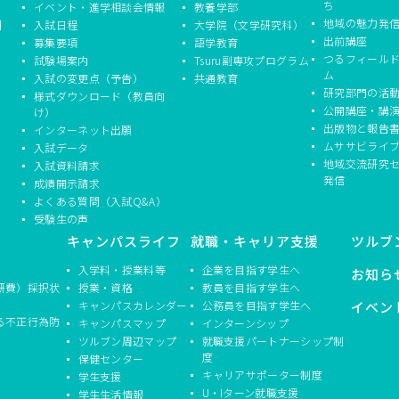
ち
イベント・進学相談会情報
教養学部
地域の魅力発
】
入試日程
大学院（文学研究科）
出前講座
募集要項
語学教育
つるフィール
試験場案内
Tsuru副専攻プログラム
ム
入試の変更点（予告）
共通教育
研究部門の活
様式ダウンロード（教員向
公開講座・講
け）
出版物と報告
インターネット出願
ムササビライ
入試データ
地域交流研究
入試資料請求
発信
成績開示請求
よくある質問（入試Q&A）
受験生の声
キャンパスライフ
就職・キャリア支援
ツルブ
入学料・授業料等
企業を目指す学生へ
お知ら
研費）採択状
授業・資格
教員を目指す学生へ
キャンパスカレンダー
公務員を目指す学生へ
イベン
る不正行為防
キャンパスマップ
インターンシップ
ツルブン周辺マップ
就職支援パートナーシップ制
度
保健センター
キャリアサポーター制度
学生支援
U・Iターン就職支援
学生生活情報