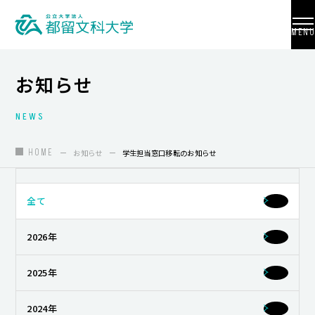
MENU
お知らせ
NEWS
大学紹介
入試情報
HOME
お知らせ
学生担当窓口移転のお知らせ
学部・学科・大学院
全て
地域連携
2026年
国際交流
教員養成
2025年
研究活動
2024年