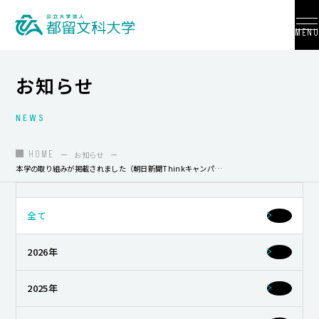
MENU
お知らせ
NEWS
大学紹介
入試情報
HOME
お知らせ
本学の取り組みが掲載されました（朝日新聞Thinkキャンパス等）
学部・学科・大学院
地域連携
全て
国際交流
2026年
教員養成
2025年
研究活動