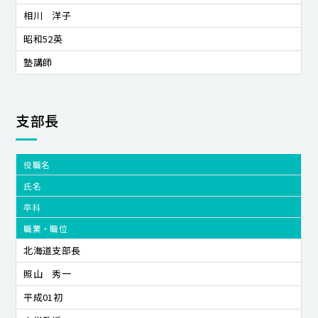
相川 洋子
昭和52英
塾講師
支部長
役職名
氏名
卒科
職業・職位
北海道支部長
照山 秀一
平成01初