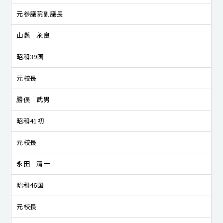
元参議院副議長
山縣 永良
昭和39国
元校長
勝俣 武男
昭和41初
元校長
永田 清一
昭和46国
元校長