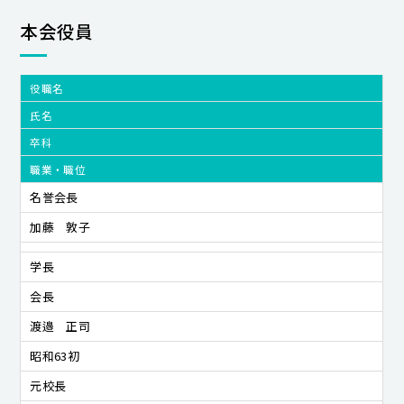
本会役員
役職名
氏名
卒科
職業・職位
名誉会長
加藤 敦子
学長
会長
渡邉 正司
昭和63初
元校長