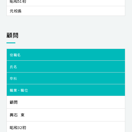
昭和51初
元校長
顧問
役職名
氏名
卒科
職業・職位
顧問
輿石 東
昭和32初