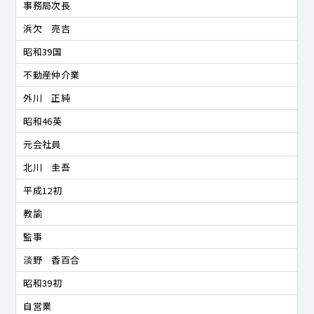
事務局次長
浜欠 亮吉
昭和39国
不動産仲介業
外川 正純
昭和46英
元会社員
北川 圭吾
平成12初
教諭
監事
淡野 香百合
昭和39初
自営業