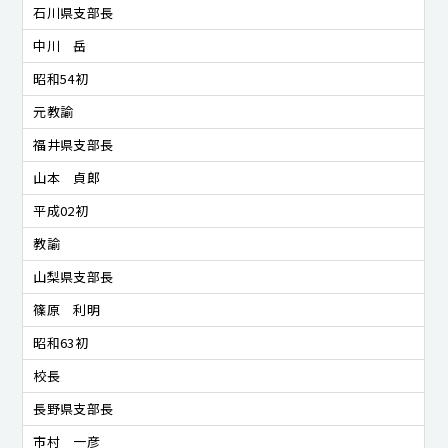
石川県支部長
中川 岳
昭和54初
元教諭
福井県支部長
山本 貞郎
平成02初
教諭
山梨県支部長
篠原 利明
昭和63初
校長
長野県支部長
市村 一彦