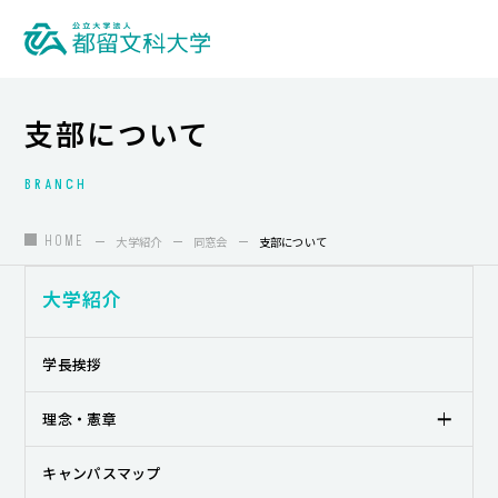
支部について
BRANCH
大学紹介
HOME
大学紹介
同窓会
支部について
入試情報
学部・学科・大学院
大学紹介
地域連携
学長挨拶
国際交流
理念・憲章
教員養成
キャンパスマップ
研究活動