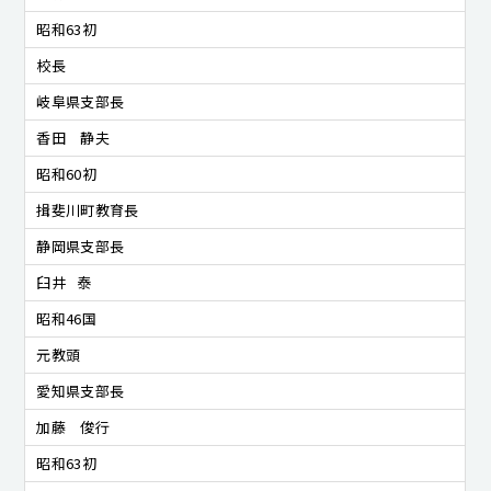
昭和63初
校長
岐阜県支部長
​香田 静夫
昭和60初
揖斐川町教育長
静岡県支部長
臼井 泰
昭和46国
元教頭
愛知県支部長
加藤 俊行
昭和63初