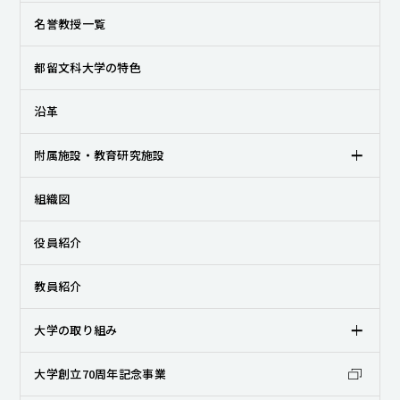
名誉教授一覧
キャンパスライフ
就職・キャリア支援
都留文科大学の特色
沿革
附属施設・教育研究施設
組織図
役員紹介
教員紹介
大学の取り組み
大学創立70周年記念事業