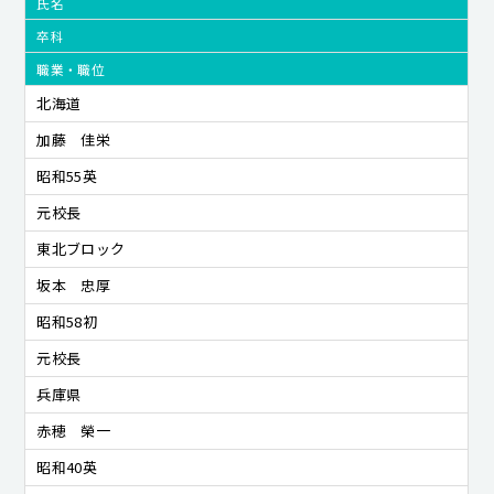
氏名
卒科
職業・職位
北海道
加藤 佳栄
昭和55英
元校長
東北ブロック
坂本 忠厚
昭和58初
元校長
兵庫県
赤穂 榮一
昭和40英