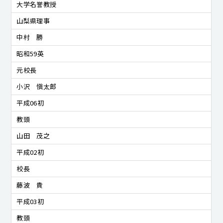
大学名誉教授
山梨県理事
中村 勝
昭和59英
元校長
小沢 愼太郎
平成06初
教頭
山田 茂之
平成02初
校長
藤波 貴
平成03初
教頭