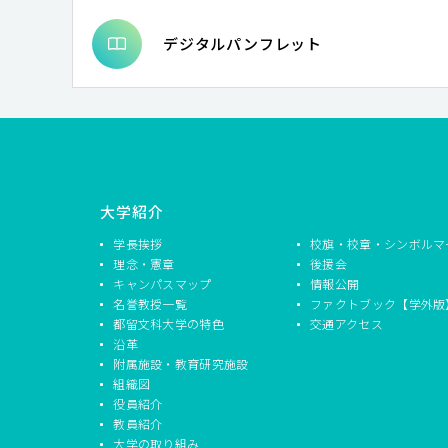
デジタルパンフレット
大学紹介
学長挨拶
校旗・校章・シンボルマ
理念・憲章
後援会
キャンパスマップ
情報公開
名誉教授一覧
ファクトブック【学外版
都留文科大学の特色
交通アクセス
沿革
附属施設・教育研究施設
組織図
役員紹介
教員紹介
大学の取り組み