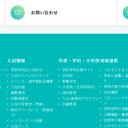
お問い合わせ
入試情報
学部・学科・大学院
地域連携
ーク
学部学科別入試区分
学部学科比較ガイド
つる子どもま
入試のえらびかたガイド
文学部
地域と密着し
ち
イベント・進学相談会情報
教養学部
地域の魅力発
】
入試日程
大学院（文学研究科）
出前講座
募集要項
語学教育
つるフィール
試験場案内
Tsuru副専攻プログラム
ム
入試の変更点（予告）
共通教育
研究部門の活
様式ダウンロード（教員向
公開講座・講
け）
出版物と報告
インターネット出願
ムササビライ
入試データ