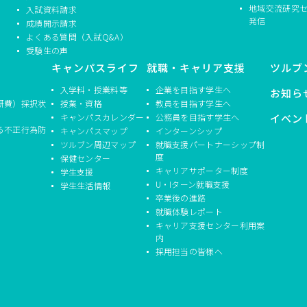
地域交流研究
入試資料請求
発信
成績開示請求
よくある質問（入試Q&A）
受験生の声
キャンパスライフ
就職・キャリア支援
ツルブ
入学料・授業料等
企業を目指す学生へ
お知ら
研費）採択状
授業・資格
教員を目指す学生へ
キャンパスカレンダー
公務員を目指す学生へ
イベン
る不正行為防
キャンパスマップ
インターンシップ
ツルブン周辺マップ
就職支援パートナーシップ制
度
保健センター
キャリアサポーター制度
学生支援
U・Iターン就職支援
学生生活情報
卒業後の進路
就職体験レポート
キャリア支援センター利用案
内
採用担当の皆様へ