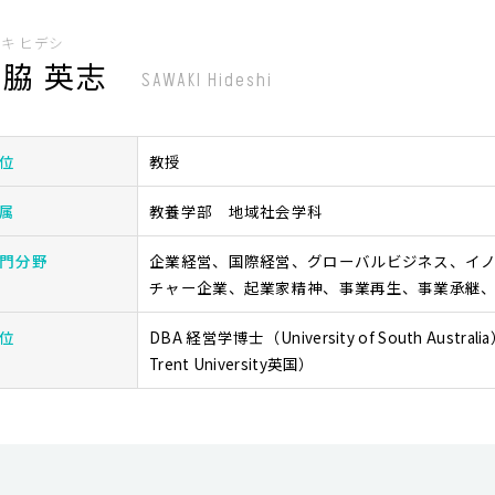
キ ヒデシ
脇 英志
SAWAKI Hideshi
位
教授
属
教養学部 地域社会学科
門分野
企業経営、国際経営、グローバルビジネス、イ
チャー企業、起業家精神、事業再生、事業承継
位
DBA 経営学博士（University of South Austr
Trent University英国）