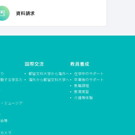
資料請求
国際交流
教員養成
つり
都留文科大学から海外へ
在学中のサポート
活動する学生た
海外から都留文科大学へ
卒業後のサポート
教職課程
信
教育実習
介護等体験
ド・ミュージア
動
演会等
書
ブカメラ