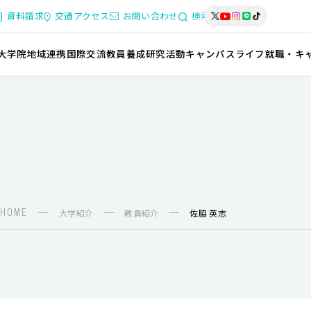
資料請求
交通アクセス
お問い合わせ
検索
大学院
地域連携
国際交流
教員養成
研究活動
キャンパスライフ
就職・キ
HOME
大学紹介
教員紹介
佐脇 英志