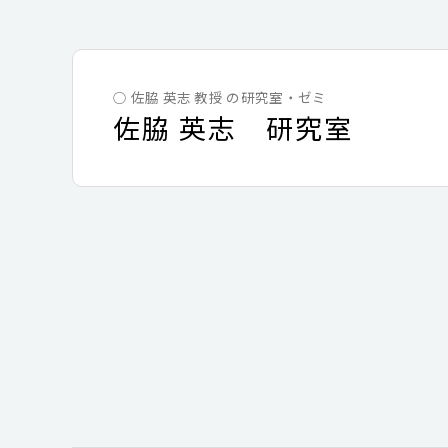
○ 佐脇 英志 教授 の研究室・ゼミ
佐脇 英志 研究室