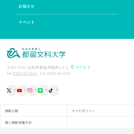
お知らせ
イベント
〒402-8555 山梨県都留市田原3-8-1
アクセス
Tel
0554-43-4341
Fax 0554-43-4347
卒業生の方へ
附属図書館
入試資料請求
交通アクセス
お問い合わせ
情報公開
サイトポリシー
個人情報保護方針