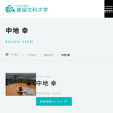
MENU
中地 幸
NAKACHI SACHI
大学紹介
入試情報
HOME
大学紹介
教員紹介
中地 幸
学部・学科・大学院
地域連携
ナカチ サチ
中地 幸
国際交流
NAKACHI Sachi
教員養成
教員業績はこちら
研究活動