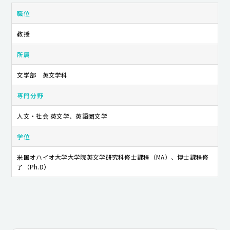
キャンパスライフ
職位
教授
就職・キャリア支援
所属
文学部 英文学科
専門分野
人文・社会 英文学、英語圏文学
学位
米国オハイオ大学大学院英文学研究科修士課程（MA）、博士課程修
了（Ph.D）