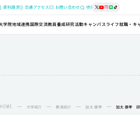
資料請求
交通アクセス
お問い合わせ
検索
大学院
地域連携
国際交流
教員養成
研究活動
キャンパスライフ
就職・キ
HOME
大学紹介
教員紹介
加太 康孝
加太 康孝 