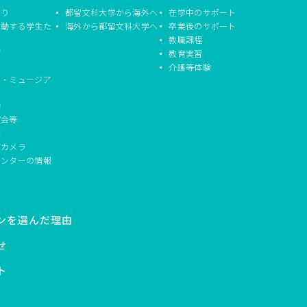
つり
都留文科大学から海外へ
在学中のサポート
活動する学生た
海外から都留文科大学へ
卒業後のサポート
教職課程
信
教育実習
介護等体験
ド・ミュージア
動
演会等
書
ブカメラ
センターの情報
ンを選んだ理由
せ
ト