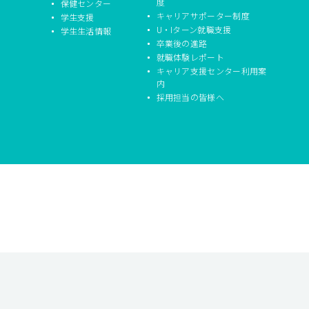
度
保健センター
キャリアサポーター制度
学生支援
U・Iターン就職支援
学生生活情報
卒業後の進路
就職体験レポート
キャリア支援センター利用案
内
採用担当の皆様へ