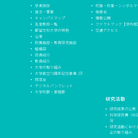
学長挨拶
校旗・校章・シンボルマ
理念・憲章
後援会
キャンパスマップ
情報公開
名誉教授一覧
ファクトブック【学外版
都留文科大学の特色
交通アクセス
沿革
附属施設・教育研究施設
組織図
役員紹介
教員紹介
大学の取り組み
大学創立70周年記念事業
同窓会
デジタルパンフレット
大学校歌・愛唱歌
研究活動
研究成果の公表
科学研究費（科
況
研究活動におけ
止の取り組み