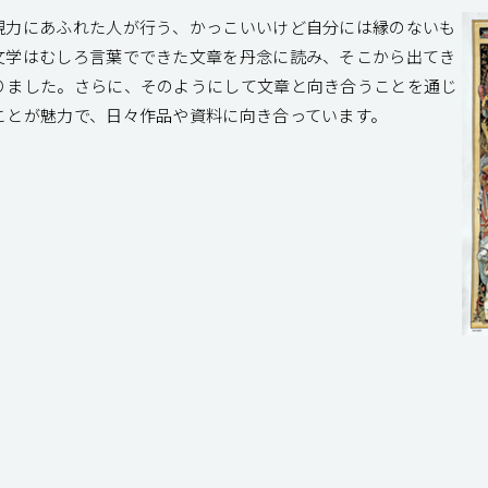
現⼒にあふれた⼈が⾏う、かっこいいけど⾃分には縁のないも
⽂学はむしろ⾔葉でできた⽂章を丹念に読み、そこから出てき
りました。さらに、そのようにして文章と向き合うことを通じ
ことが魅⼒で、⽇々作品や資料に向き合っています。