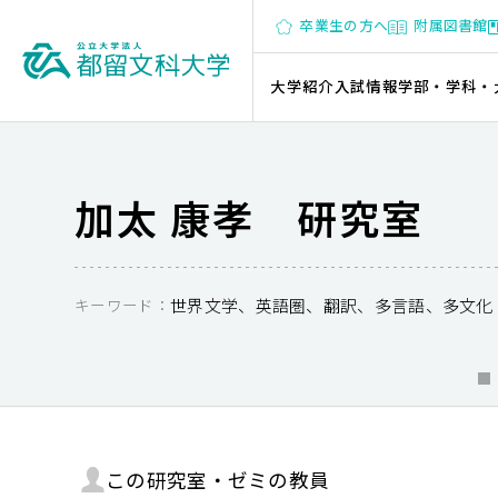
卒業生の方へ
附属図書館
大学紹介
入試情報
学部・学科・
加太 康孝 研究室
キーワード：
世界文学、英語圏、翻訳、多言語、多文化
この研究室・ゼミの教員