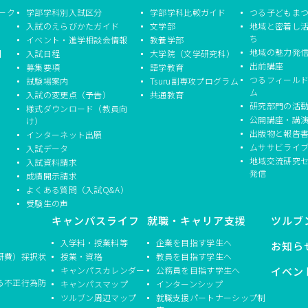
ーク
学部学科別入試区分
学部学科比較ガイド
つる子どもま
入試のえらびかたガイド
文学部
地域と密着し
ち
イベント・進学相談会情報
教養学部
地域の魅力発
】
入試日程
大学院（文学研究科）
出前講座
募集要項
語学教育
つるフィール
試験場案内
Tsuru副専攻プログラム
ム
入試の変更点（予告）
共通教育
研究部門の活
様式ダウンロード（教員向
公開講座・講
け）
出版物と報告
インターネット出願
ムササビライ
入試データ
地域交流研究
入試資料請求
発信
成績開示請求
よくある質問（入試Q&A）
受験生の声
キャンパスライフ
就職・キャリア支援
ツルブ
入学料・授業料等
企業を目指す学生へ
お知ら
研費）採択状
授業・資格
教員を目指す学生へ
キャンパスカレンダー
公務員を目指す学生へ
イベン
る不正行為防
キャンパスマップ
インターンシップ
ツルブン周辺マップ
就職支援パートナーシップ制