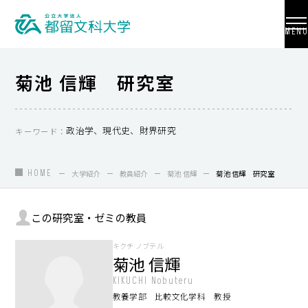
MENU
菊池 信輝 研究室
大学紹介
政治学、現代史、財界研究
キーワード：
入試情報
HOME
大学紹介
教員紹介
菊池 信輝
菊池 信輝 研究室
学部・学科・大学院
地域連携
この研究室・ゼミの教員
国際交流
キクチ ノブテル
菊池 信輝
教員養成
KIKUCHI Nobuteru
研究活動
教養学部 比較文化学科 教授