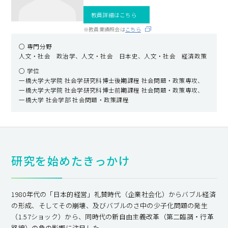
キャンパスライフ
教員詳細はこちら
※教員業績照会は
こちら
就職・キャリア支援
○ 専門分野
人文・社会 政治学、人文・社会 日本史、人文・社会 経済政策
○ 学位
一橋大学大学院 社会学研究科博士後期課程 社会問題・政策専攻、
一橋大学大学院 社会学研究科博士前期課程 社会問題・政策専攻、
一橋大学 社会学部 社会問題・政策課程
研究を始めたきっかけ
1980年代の「日本的経営」礼賛時代（企業社会化）からバブル経済
の形成、そしてその崩壊、及びバブルのさ中の少子化問題の発生
（1.57ショック）から、同時代の新自由主義改革（第二臨調・行革
路線）の負の影響に注目した。