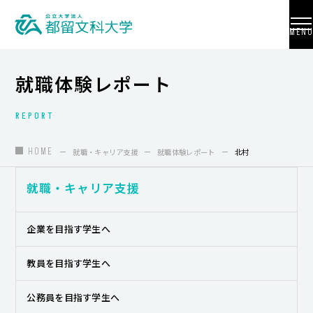
MENU
就職体験レポート
REPORT
大学紹介
入試情報
HOME
就職・キャリア支援
就職体験レポート
北村
学部・学科・大学院
就職・キャリア支援
地域連携
企業を目指す学生へ
国際交流
教員を目指す学生へ
教員養成
公務員を目指す学生へ
研究活動