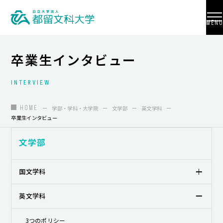
MENU
卒業生インタビュー
INTERVIEW
大学紹介
入試情報
HOME
学部・学科・大学院
文学部
英文学科
卒業生インタビュー
学部・学科・大学院
文学部
地域連携
国際交流
国文学科
教員養成
英文学科
研究活動
3つのポリシー