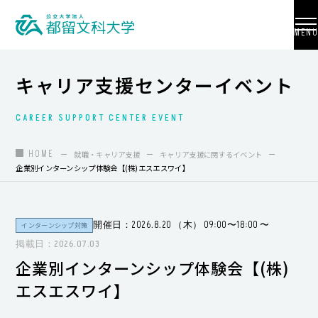
MENU
キャリア支援センターイベント
CAREER SUPPORT CENTER EVENT
大学紹介
入試情報
HOME
就職・キャリア支援
キャリア支援に関するイベント
企業別インターンシップ体験会【(株)エスエスワイ】
学部・学科・大学院
地域連携
開催日：2026.8.20 （木） 09:00〜18:00 〜
インターンシップ対策
国際交流
掲載日：2026.07.03
企業別インターンシップ体験会【(株)
教員養成
エスエスワイ】
研究活動