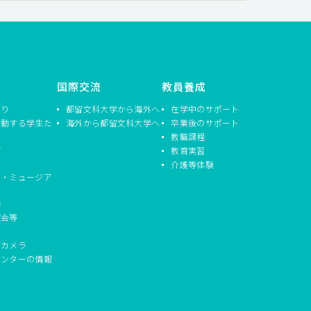
国際交流
教員養成
つり
都留文科大学から海外へ
在学中のサポート
活動する学生た
海外から都留文科大学へ
卒業後のサポート
教職課程
信
教育実習
介護等体験
ド・ミュージア
動
演会等
書
ブカメラ
センターの情報