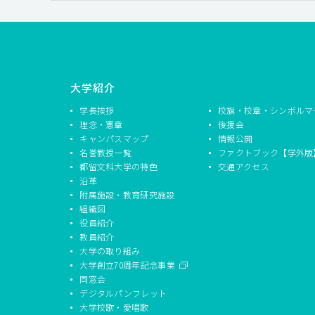
大学紹介
学長挨拶
校旗・校章・シンボルマ
理念・憲章
後援会
キャンパスマップ
情報公開
名誉教授一覧
ファクトブック【学外版
都留文科大学の特色
交通アクセス
沿革
附属施設・教育研究施設
組織図
役員紹介
教員紹介
大学の取り組み
大学創立70周年記念事業
同窓会
デジタルパンフレット
大学校歌・愛唱歌