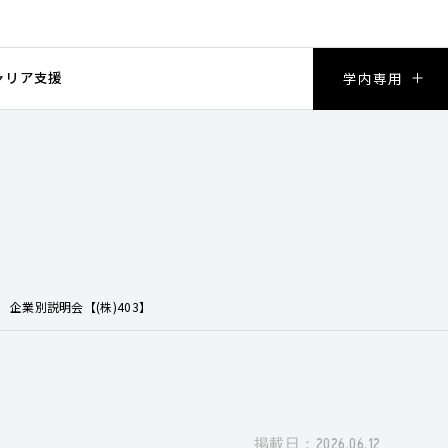
ャリア支援
学内専用
企業別説明会【(株)403】
掲載日：2026.06.12