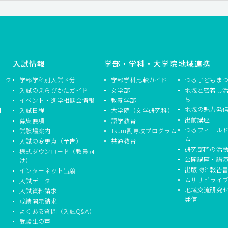
入試情報
学部・学科・大学院
地域連携
ーク
学部学科別入試区分
学部学科比較ガイド
つる子どもま
入試のえらびかたガイド
文学部
地域と密着し
ち
イベント・進学相談会情報
教養学部
地域の魅力発
】
入試日程
大学院（文学研究科）
出前講座
募集要項
語学教育
つるフィール
試験場案内
Tsuru副専攻プログラム
ム
入試の変更点（予告）
共通教育
研究部門の活
様式ダウンロード（教員向
公開講座・講
け）
出版物と報告
インターネット出願
ムササビライ
入試データ
地域交流研究
入試資料請求
発信
成績開示請求
よくある質問（入試Q&A）
受験生の声