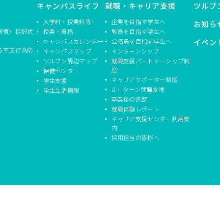
キャンパスライフ
就職・キャリア支援
ツルブ
入学料・授業料等
企業を目指す学生へ
お知ら
研費）採択状
授業・資格
教員を目指す学生へ
キャンパスカレンダー
公務員を目指す学生へ
イベン
る不正行為防
キャンパスマップ
インターンシップ
ツルブン周辺マップ
就職支援パートナーシップ制
度
保健センター
キャリアサポーター制度
学生支援
U・Iターン就職支援
学生生活情報
卒業後の進路
就職体験レポート
キャリア支援センター利用案
内
採用担当の皆様へ