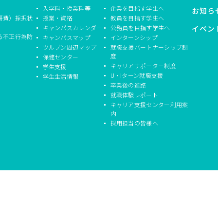
入学料・授業料等
企業を目指す学生へ
お知ら
研費）採択状
授業・資格
教員を目指す学生へ
キャンパスカレンダー
公務員を目指す学生へ
イベン
る不正行為防
キャンパスマップ
インターンシップ
ツルブン周辺マップ
就職支援パートナーシップ制
度
保健センター
キャリアサポーター制度
学生支援
U・Iターン就職支援
学生生活情報
卒業後の進路
就職体験レポート
キャリア支援センター利用案
内
採用担当の皆様へ