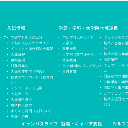
入試情報
学部・学科・大学院
地域連携
ーク
学部学科別入試区分
学部学科比較ガイド
つる子どもま
入試のえらびかたガイド
文学部
地域と密着し
ち
イベント・進学相談会情報
教養学部
地域の魅力発
】
入試日程
大学院（文学研究科）
出前講座
募集要項
語学教育
つるフィール
試験場案内
Tsuru副専攻プログラム
ム
入試の変更点（予告）
共通教育
研究部門の活
様式ダウンロード（教員向
公開講座・講
け）
出版物と報告
インターネット出願
ムササビライ
入試データ
地域交流研究
入試資料請求
発信
成績開示請求
よくある質問（入試Q&A）
受験生の声
キャンパスライフ
就職・キャリア支援
ツルブ