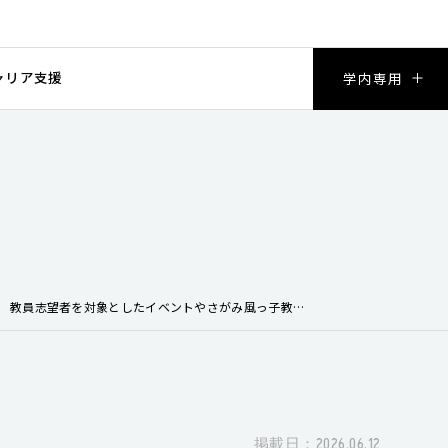
ャリア支援
学内専用
教員志望者を対象としたイベントやさがみ風っ子教師塾説明会
掲載日：2026.06.12