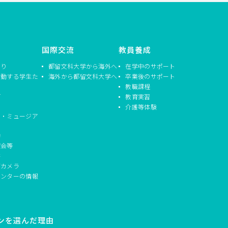
国際交流
教員養成
つり
都留文科大学から海外へ
在学中のサポート
活動する学生た
海外から都留文科大学へ
卒業後のサポート
教職課程
信
教育実習
介護等体験
ド・ミュージア
動
演会等
書
ブカメラ
センターの情報
ンを選んだ理由