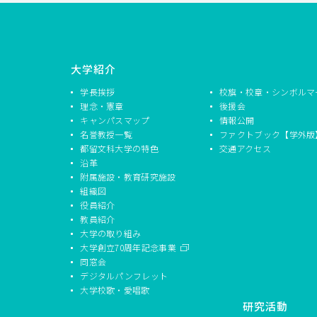
大学紹介
学長挨拶
校旗・校章・シンボルマ
理念・憲章
後援会
キャンパスマップ
情報公開
名誉教授一覧
ファクトブック【学外版
都留文科大学の特色
交通アクセス
沿革
附属施設・教育研究施設
組織図
役員紹介
教員紹介
大学の取り組み
大学創立70周年記念事業
同窓会
デジタルパンフレット
大学校歌・愛唱歌
研究活動