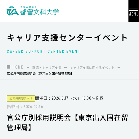
MENU
キャリア支援センターイベント
CAREER SUPPORT CENTER EVENT
大学紹介
入試情報
HOME
就職・キャリア支援
キャリア支援に関するイベント
官公庁別採用説明会【東京出入国在留管理局】
学部・学科・大学院
地域連携
開催日：2026.6.17 （水） 16:30〜17:15
公務員志望者向け
国際交流
掲載日：2026.05.26
官公庁別採用説明会【東京出入国在留
教員養成
管理局】
研究活動