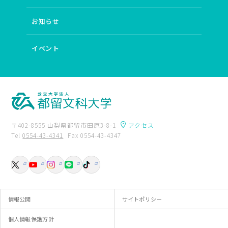
お知らせ
イベント
〒402-8555 山梨県都留市田原3-8-1
アクセス
Tel
0554-43-4341
Fax 0554-43-4347
卒業生の方へ
附属図書館
入試資料請求
交通アクセス
お問い合わせ
情報公開
サイトポリシー
個人情報保護方針