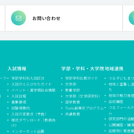
お問い合わせ
入試情報
学部・学科・大学院
地域連携
ーク
学部学科別入試区分
学部学科比較ガイド
つる子どもま
入試のえらびかたガイド
文学部
地域と密着し
ち
イベント・進学相談会情報
教養学部
地域の魅力発
】
入試日程
大学院（文学研究科）
出前講座
募集要項
語学教育
つるフィール
試験場案内
Tsuru副専攻プログラム
ム
入試の変更点（予告）
共通教育
研究部門の活
様式ダウンロード（教員向
公開講座・講
け）
出版物と報告
インターネット出願