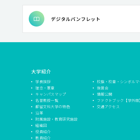
デジタルパンフレット
大学紹介
学長挨拶
校旗・校章・シンボルマ
理念・憲章
後援会
キャンパスマップ
情報公開
名誉教授一覧
ファクトブック【学外版
都留文科大学の特色
交通アクセス
沿革
附属施設・教育研究施設
組織図
役員紹介
教員紹介