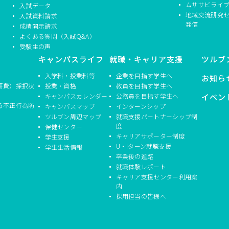
ムササビライ
入試データ
地域交流研究
入試資料請求
発信
成績開示請求
よくある質問（入試Q&A）
受験生の声
キャンパスライフ
就職・キャリア支援
ツルブ
入学料・授業料等
企業を目指す学生へ
お知ら
研費）採択状
授業・資格
教員を目指す学生へ
キャンパスカレンダー
公務員を目指す学生へ
イベン
る不正行為防
キャンパスマップ
インターンシップ
ツルブン周辺マップ
就職支援パートナーシップ制
度
保健センター
キャリアサポーター制度
学生支援
U・Iターン就職支援
学生生活情報
卒業後の進路
就職体験レポート
キャリア支援センター利用案
内
採用担当の皆様へ