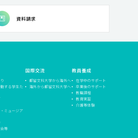
資料請求
国際交流
教員養成
つり
都留文科大学から海外へ
在学中のサポート
活動する学生た
海外から都留文科大学へ
卒業後のサポート
教職課程
信
教育実習
介護等体験
ド・ミュージア
動
演会等
書