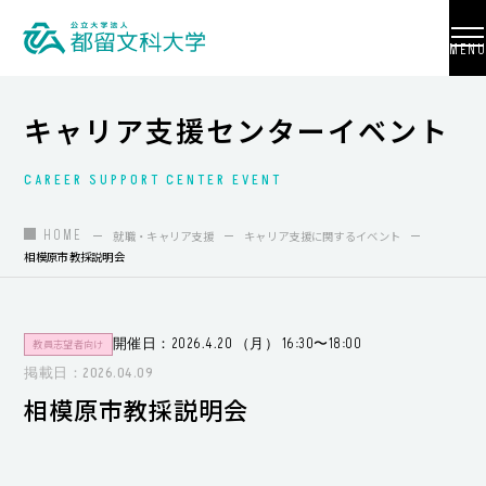
MENU
キャリア支援センターイベント
CAREER SUPPORT CENTER EVENT
大学紹介
入試情報
HOME
就職・キャリア支援
キャリア支援に関するイベント
相模原市教採説明会
学部・学科・大学院
地域連携
開催日：2026.4.20 （月） 16:30〜18:00
教員志望者向け
国際交流
掲載日：2026.04.09
相模原市教採説明会
教員養成
研究活動