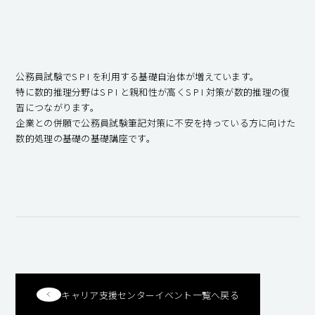
キャンパスライフ
就職・キャリア支援
公務員試験でS P I を利用する基礎自治体が増えています。
特に数的推理分野はS P I と親和性が高くS P I 対策が数的推理の復
習につながります。
企業との併願で公務員試験筆記対策に不安を持っている方に向けた
数的処理の基礎の基礎講座です。
キャリア支援センターイベント一覧へ戻る