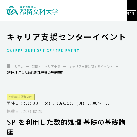
MENU
キャリア支援センターイベント
CAREER SUPPORT CENTER EVENT
大学紹介
入試情報
HOME
就職・キャリア支援
キャリア支援に関するイベント
SPIを利用した数的処理 基礎の基礎講座
学部・学科・大学院
地域連携
公務員志望者向け
開催日：2026.3.31 （火）、2026.3.30 （月） 09:00〜11:00
国際交流
掲載日：2026.02.25
教員養成
SPIを利用した数的処理 基礎の基礎講
座
研究活動