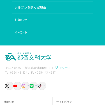
ツルブンを選んだ理由
お知らせ
イベント
〒402-8555 山梨県都留市田原3-8-1
アクセス
Tel
0554-43-4341
Fax 0554-43-4347
卒業生の方へ
附属図書館
入試資料請求
交通アクセス
お問い合わせ
情報公開
サイトポリシー