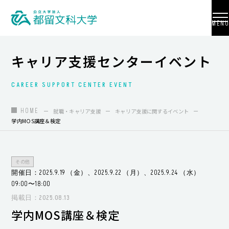
MENU
キャリア支援センターイベント
CAREER SUPPORT CENTER EVENT
大学紹介
入試情報
HOME
就職・キャリア支援
キャリア支援に関するイベント
学内MOS講座＆検定
学部・学科・大学院
地域連携
その他
開催日：2025.9.19 （金）、2025.9.22 （月）、2025.9.24 （水）
国際交流
09:00〜18:00
教員養成
掲載日：2025.08.13
学内MOS講座＆検定
研究活動