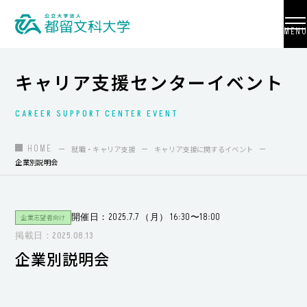
MENU
キャリア支援センターイベント
CAREER SUPPORT CENTER EVENT
大学紹介
入試情報
HOME
就職・キャリア支援
キャリア支援に関するイベント
企業別説明会
学部・学科・大学院
地域連携
開催日：2025.7.7 （月） 16:30〜18:00
企業志望者向け
国際交流
掲載日：2025.08.13
企業別説明会
教員養成
研究活動