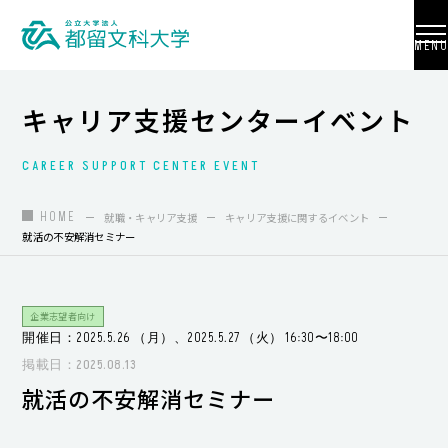
MENU
キャリア支援センターイベント
CAREER SUPPORT CENTER EVENT
大学紹介
入試情報
HOME
就職・キャリア支援
キャリア支援に関するイベント
就活の不安解消セミナー
学部・学科・大学院
地域連携
企業志望者向け
開催日：2025.5.26 （月）、2025.5.27 （火） 16:30〜18:00
国際交流
掲載日：2025.08.13
教員養成
就活の不安解消セミナー
研究活動