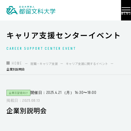
MENU
キャリア支援センターイベント
CAREER SUPPORT CENTER EVENT
大学紹介
入試情報
HOME
就職・キャリア支援
キャリア支援に関するイベント
企業別説明会
学部・学科・大学院
地域連携
開催日：2025.4.21 （月） 16:30〜18:00
企業志望者向け
国際交流
掲載日：2025.08.13
企業別説明会
教員養成
研究活動