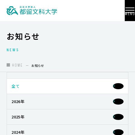
MENU
お知らせ
NEWS
大学紹介
入試情報
HOME
お知らせ
学部・学科・大学院
全て
地域連携
2026年
国際交流
教員養成
2025年
研究活動
2024年