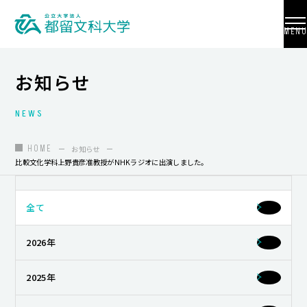
MENU
お知らせ
NEWS
大学紹介
入試情報
HOME
お知らせ
比較文化学科上野貴彦准教授がNHKラジオに出演しました。
学部・学科・大学院
地域連携
全て
国際交流
2026年
教員養成
2025年
研究活動