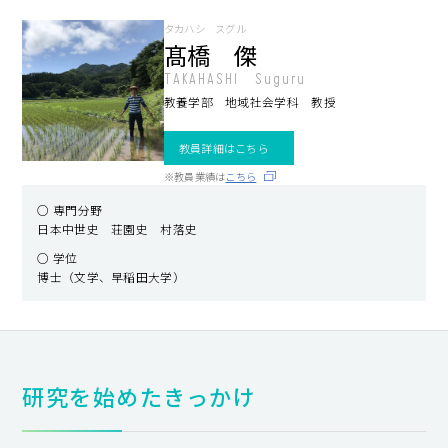
キャンパスライフ
タカハシ スグル
髙橋 傑
就職・キャリア支援
TAKAHASHI Suguru
教養学部 地域社会学科 教授
教員詳細はこちら
※教員業績は
こちら
○ 専門分野
日本中世史 荘園史 村落史
○ 学位
博士（文学、早稲田大学）
研究を始めたきっかけ