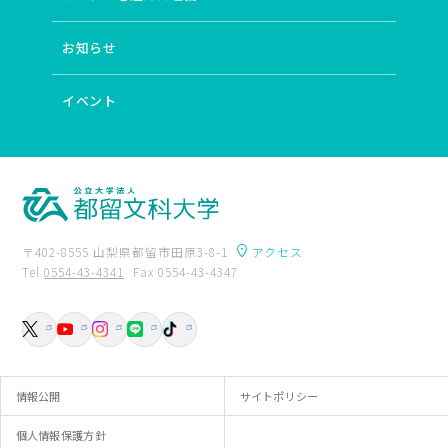
お知らせ
イベント
〒402-8555 山梨県都留市田原3-8-1
アクセス
Tel
0554-43-4341
Fax 0554-43-4347
卒業生の方へ
附属図書館
入試資料請求
交通アクセス
お問い合わせ
情報公開
サイトポリシー
個人情報保護方針