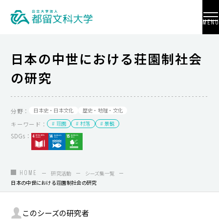
MENU
日本の中世における荘園制社会
の研究
大学紹介
入試情報
分野：
日本史・日本文化
歴史・地理・文化
キーワード：
# 荘園
# 村落
# 景観
学部・学科・大学院
SDGs：
地域連携
国際交流
HOME
研究活動
シーズ集一覧
日本の中世における荘園制社会の研究
教員養成
研究活動
このシーズの研究者