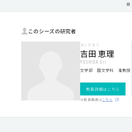
このシーズの研究者
ヨシダ エリ
吉田 恵理
YOSHIDA Eri
文学部 国文学科 准教授
教員詳細はこちら
※教員業績は
こちら