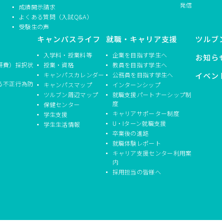
発信
成績開示請求
よくある質問（入試Q&A）
受験生の声
キャンパスライフ
就職・キャリア支援
ツルブ
入学料・授業料等
企業を目指す学生へ
お知ら
研費）採択状
授業・資格
教員を目指す学生へ
キャンパスカレンダー
公務員を目指す学生へ
イベン
る不正行為防
キャンパスマップ
インターンシップ
ツルブン周辺マップ
就職支援パートナーシップ制
度
保健センター
キャリアサポーター制度
学生支援
U・Iターン就職支援
学生生活情報
卒業後の進路
就職体験レポート
キャリア支援センター利用案
内
採用担当の皆様へ