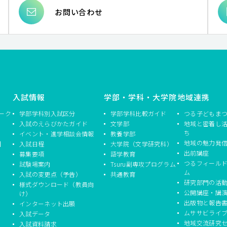
お問い合わせ
入試情報
学部・学科・大学院
地域連携
ーク
学部学科別入試区分
学部学科比較ガイド
つる子どもま
入試のえらびかたガイド
文学部
地域と密着し
ち
イベント・進学相談会情報
教養学部
地域の魅力発
】
入試日程
大学院（文学研究科）
出前講座
募集要項
語学教育
つるフィール
試験場案内
Tsuru副専攻プログラム
ム
入試の変更点（予告）
共通教育
研究部門の活
様式ダウンロード（教員向
公開講座・講
け）
出版物と報告
インターネット出願
ムササビライ
入試データ
地域交流研究
入試資料請求