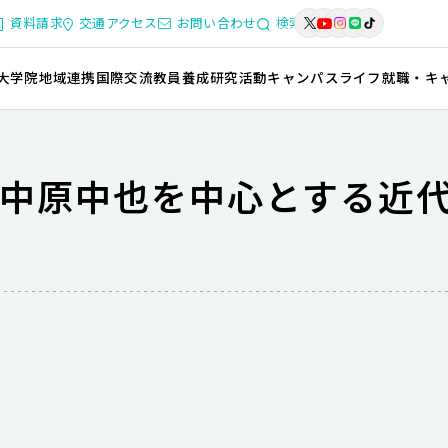
資料請求
交通アクセス
お問い合わせ
検索
大学院
地域連携
国際交流
教員養成
研究活動
キャンパスライフ
就職・キ
中原中也を中心とする近