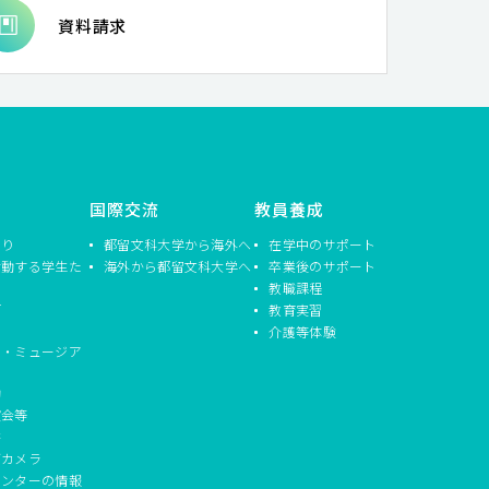
資料請求
国際交流
教員養成
つり
都留文科大学から海外へ
在学中のサポート
活動する学生た
海外から都留文科大学へ
卒業後のサポート
教職課程
信
教育実習
介護等体験
ド・ミュージア
動
演会等
書
ブカメラ
センターの情報