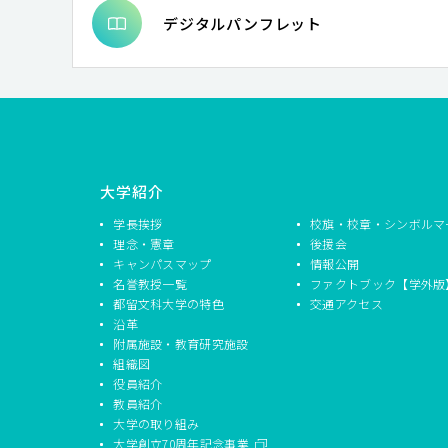
デジタルパンフレット
大学紹介
学長挨拶
校旗・校章・シンボルマ
理念・憲章
後援会
キャンパスマップ
情報公開
名誉教授一覧
ファクトブック【学外版
都留文科大学の特色
交通アクセス
沿革
附属施設・教育研究施設
組織図
役員紹介
教員紹介
大学の取り組み
大学創立70周年記念事業