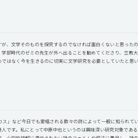
すが、文学そのものを探究するのでなければ面白くないと思った
。学部時代のゼミの先生が外へ出ることを勧めてくださり、立教
めではなく今を生きるのに切実に文学研究を必要としていたと思
カス」など今日でも愛唱される数々の詩によって一般に知られて
詩人です。私にとって中原中也というのは興味深い研究対象であ
す。小説的読解に還元されない詩のフォルムや叙法に着目し、詩