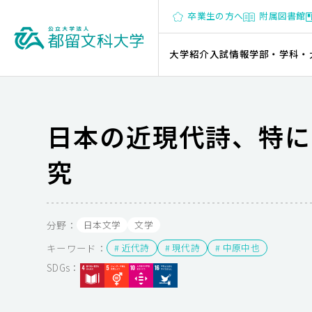
卒業生の方へ
附属図書館
大学紹介
入試情報
学部・学科・
日本の近現代詩、特に
究
分野：
日本文学
文学
キーワード：
# 近代詩
# 現代詩
# 中原中也
SDGs：