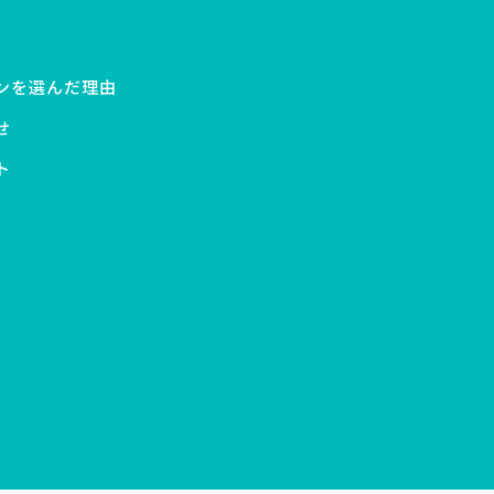
ンを選んだ理由
せ
ト