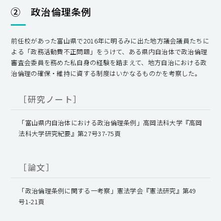
② 政治倫理条例
前任校があった富山県で2016年に明るみに出た地方議会議員たちに
よる「政務活動費不正問題」をうけて、ある県内自治体で政治倫理
審査会委員を務めた私自身の経験を踏まえて、地方自治における政
治倫理の確保・維持に資する制度はいかなるものかを考察した。
［研究ノート］
「富山県内自治体における政治倫理条例」高岡法科大学『高岡
法科大学研究紀要』第27号37-75頁
［論文］
「政治倫理条例に関する一考察」憲法学会『憲法研究』第49
号1-21頁