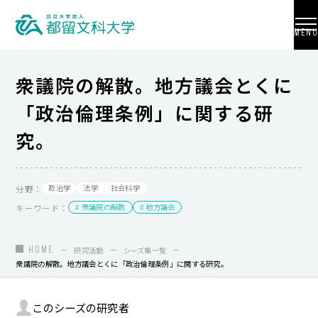
MENU
衆議院の解散。地方議会とくに
「政治倫理条例」に関する研
大学紹介
究。
入試情報
学部・学科・大学院
分野：
政治学
法学
社会科学
キーワード：
# 衆議院の解散
# 地方議会
地域連携
国際交流
HOME
研究活動
シーズ集一覧
衆議院の解散。地方議会とくに「政治倫理条例」に関する研究。
教員養成
研究活動
このシーズの研究者