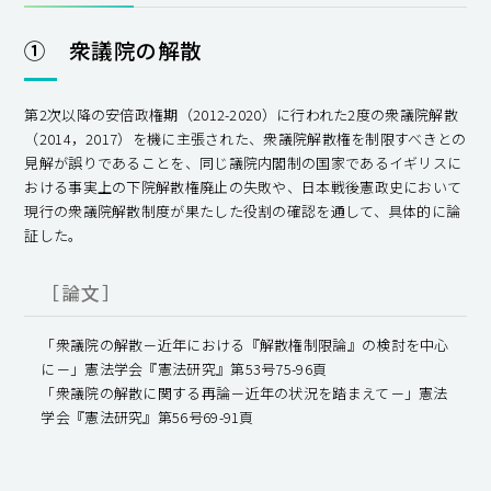
① 衆議院の解散
第2次以降の安倍政権期（2012-2020）に行われた2度の衆議院解散
（2014，2017）を機に主張された、衆議院解散権を制限すべきとの
見解が誤りであることを、同じ議院内閣制の国家であるイギリスに
おける事実上の下院解散権廃止の失敗や、日本戦後憲政史において
現行の衆議院解散制度が果たした役割の確認を通して、具体的に論
証した。
［論文］
「衆議院の解散－近年における『解散権制限論』の検討を中心
に－」憲法学会『憲法研究』第53号75-96頁
「衆議院の解散に関する再論－近年の状況を踏まえて－」憲法
学会『憲法研究』第56号69-91頁