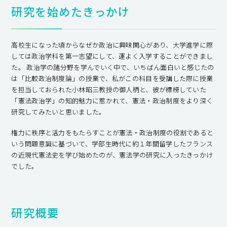
研究を始めたきっかけ
高校生になった頃からなぜか政治に興味関心があり、大学進学に際
しては政治学科を第一志望にして、運よく入学することができまし
た。 政治学の諸分野を学んでいく中で、いちばん面白いと感じたの
は「比較政治制度論」の授業で、私がこの科目を受講した際に授業
を担当しておられた小林昭三教授の御人柄と、彼が標榜していた
「憲法政治学」の知的魅力に惹かれて、憲法・政治制度をより深く
研究してみたいと思いました。
権力に秩序と活力をもたらすことが憲法・政治制度の役割であると
いう問題意識に基づいて、学部生時代に約１年間留学したフランス
の近現代憲法史を学び始めたのが、憲法学の研究に入ったきっかけ
でした。
研究概要