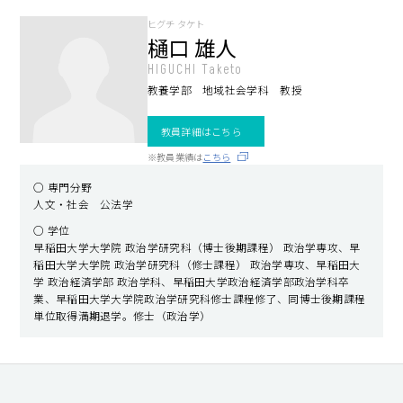
キャンパスライフ
ヒグチ タケト
樋口 雄人
就職・キャリア支援
HIGUCHI Taketo
教養学部 地域社会学科 教授
教員詳細はこちら
※教員業績は
こちら
○ 専門分野
人文・社会 公法学
○ 学位
早稲田大学大学院 政治学研究科（博士後期課程） 政治学専攻、早
稲田大学大学院 政治学研究科（修士課程） 政治学専攻、早稲田大
学 政治経済学部 政治学科、早稲田大学政治経済学部政治学科卒
業、早稲田大学大学院政治学研究科修士課程修了、同博士後期課程
単位取得満期退学。修士（政治学）