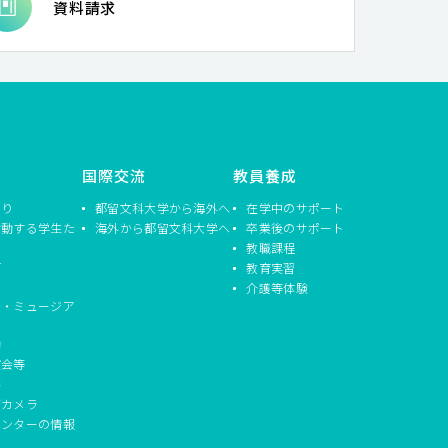
資料請求
国際交流
教員養成
つり
都留文科大学から海外へ
在学中のサポート
活動する学生た
海外から都留文科大学へ
卒業後のサポート
教職課程
信
教育実習
介護等体験
ド・ミュージア
動
演会等
書
ブカメラ
センターの情報