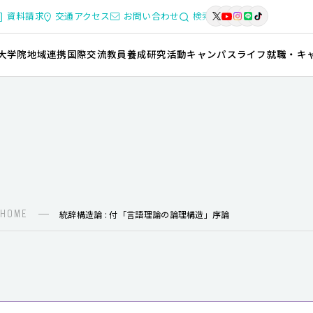
資料請求
交通アクセス
お問い合わせ
検索
大学院
地域連携
国際交流
教員養成
研究活動
キャンパスライフ
就職・キ
HOME
統辞構造論 : 付「言語理論の論理構造」序論