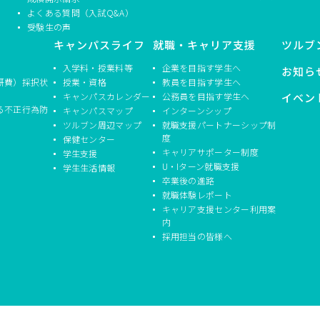
よくある質問（入試Q&A）
受験生の声
キャンパスライフ
就職・キャリア支援
ツルブ
入学料・授業料等
企業を目指す学生へ
お知ら
研費）採択状
授業・資格
教員を目指す学生へ
キャンパスカレンダー
公務員を目指す学生へ
イベン
る不正行為防
キャンパスマップ
インターンシップ
ツルブン周辺マップ
就職支援パートナーシップ制
度
保健センター
キャリアサポーター制度
学生支援
U・Iターン就職支援
学生生活情報
卒業後の進路
就職体験レポート
キャリア支援センター利用案
内
採用担当の皆様へ