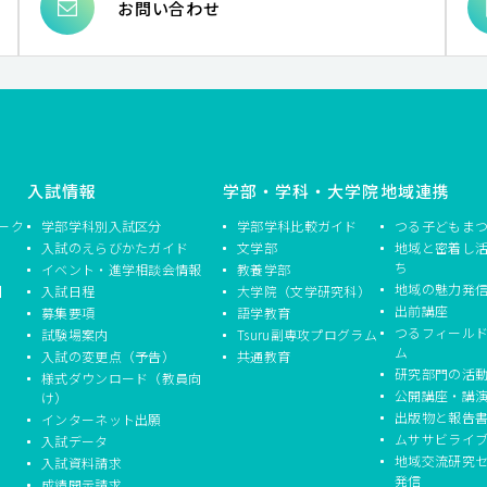
お問い合わせ
入試情報
学部・学科・大学院
地域連携
ーク
学部学科別入試区分
学部学科比較ガイド
つる子どもま
入試のえらびかたガイド
文学部
地域と密着し
ち
イベント・進学相談会情報
教養学部
地域の魅力発
】
入試日程
大学院（文学研究科）
出前講座
募集要項
語学教育
つるフィール
試験場案内
Tsuru副専攻プログラム
ム
入試の変更点（予告）
共通教育
研究部門の活
様式ダウンロード（教員向
公開講座・講
け）
出版物と報告
インターネット出願
ムササビライ
入試データ
地域交流研究
入試資料請求
発信
成績開示請求