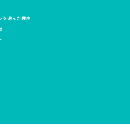
ンを選んだ理由
せ
ト