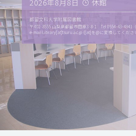
2026年8月8日
休館
都留文科大学附属図書館
〒402-8555 山梨県都留市田原3-8-1 Tel 0554-43-4341（代
e-mail Library[at]tsuru.ac.jp ([at]を@に変換してくださ