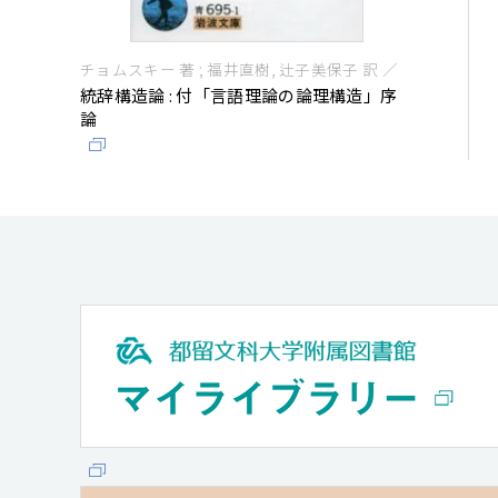
チョムスキー 著 ; 福井直樹, 辻子美保子 訳 ／
統辞構造論 : 付「言語理論の論理構造」序
論