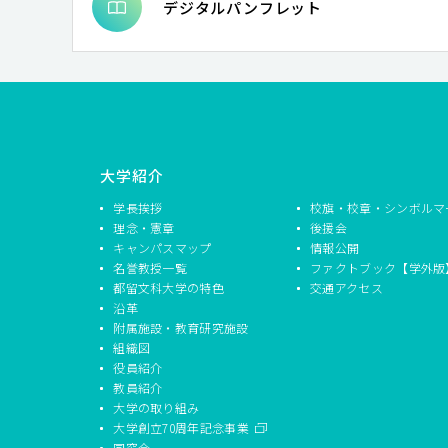
デジタルパンフレット
大学紹介
学長挨拶
校旗・校章・シンボルマ
理念・憲章
後援会
キャンパスマップ
情報公開
名誉教授一覧
ファクトブック【学外版
都留文科大学の特色
交通アクセス
沿革
附属施設・教育研究施設
組織図
役員紹介
教員紹介
大学の取り組み
大学創立70周年記念事業
同窓会