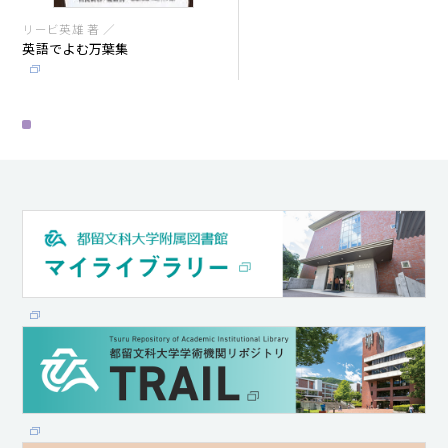
リービ英雄 著 ／
英語でよむ万葉集