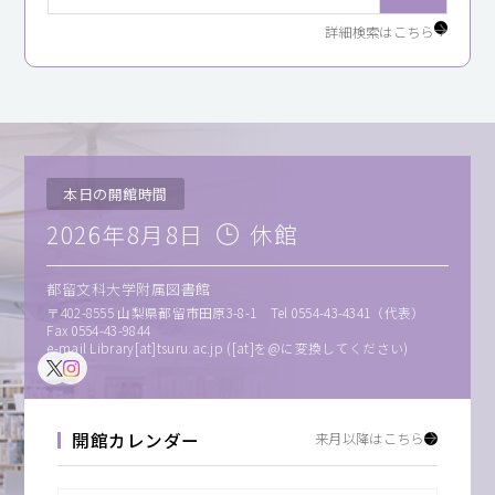
キャンパスライフ
詳細検索はこちら
就職・キャリア支援
本日の開館時間
2026年8月8日
休館
都留文科大学附属図書館
〒402-8555 山梨県都留市田原3-8-1 Tel 0554-43-4341（代表）
Fax 0554-43-9844
e-mail Library[at]tsuru.ac.jp ([at]を@に変換してください)
開館カレンダー
来月以降はこちら