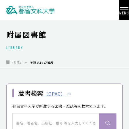
MENU
附属図書館
LIBRARY
大学紹介
入試情報
HOME
英語でよむ万葉集
学部・学科・大学院
地域連携
蔵書検索
（OPAC）
国際交流
都留文科大学が所蔵する図書・雑誌等を検索できます。
教員養成
研究活動