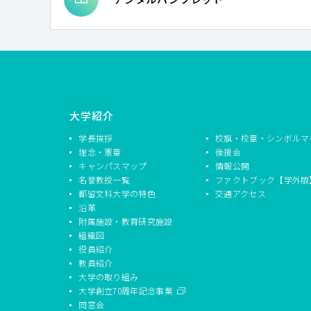
大学紹介
学長挨拶
校旗・校章・シンボルマ
理念・憲章
後援会
キャンパスマップ
情報公開
名誉教授一覧
ファクトブック【学外版
都留文科大学の特色
交通アクセス
沿革
附属施設・教育研究施設
組織図
役員紹介
教員紹介
大学の取り組み
大学創立70周年記念事業
同窓会