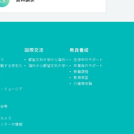
国際交流
教員養成
つり
都留文科大学から海外へ
在学中のサポート
活動する学生た
海外から都留文科大学へ
卒業後のサポート
教職課程
信
教育実習
介護等体験
ド・ミュージア
動
演会等
書
ブカメラ
センターの情報