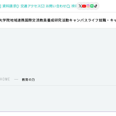
資料請求
交通アクセス
お問い合わせ
検索
大学院
地域連携
国際交流
教員養成
研究活動
キャンパスライフ
就職・キ
HOME
教育の力