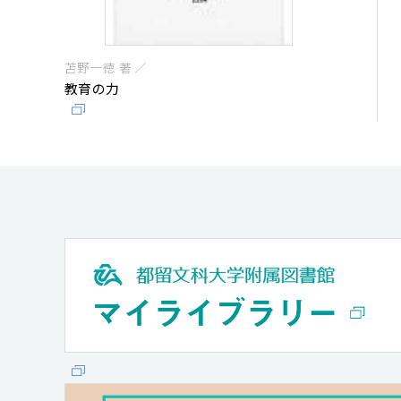
苫野一徳 著 ／
教育の力