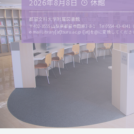
2026年8月8日
休館
都留文科大学附属図書館
〒402-8555 山梨県都留市田原3-8-1 Tel 0554-43-4341（代
e-mail Library[at]tsuru.ac.jp ([at]を@に変換してくださ