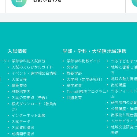
入試情報
学部・学科・大学院
地域連携
ーク
学部学科別入試区分
学部学科比較ガイド
つる子どもま
入試のえらびかたガイド
文学部
地域と密着し
ち
イベント・進学相談会情報
教養学部
地域の魅力発
】
入試日程
大学院（文学研究科）
出前講座
募集要項
語学教育
つるフィール
試験場案内
Tsuru副専攻プログラム
ム
入試の変更点（予告）
共通教育
研究部門の活
様式ダウンロード（教員向
公開講座・講
け）
出版物と報告
インターネット出願
ムササビライ
入試データ
地域交流研究
入試資料請求
発信
成績開示請求