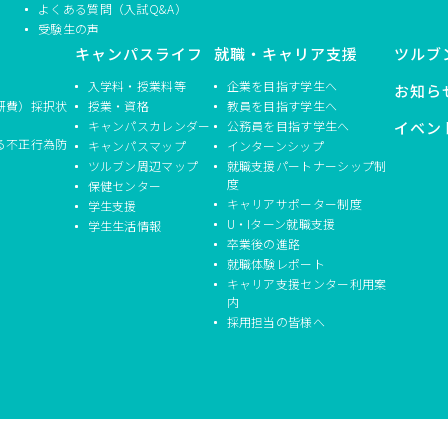
よくある質問（入試Q&A）
受験生の声
キャンパスライフ
就職・キャリア支援
ツルブ
入学料・授業料等
企業を目指す学生へ
お知ら
研費）採択状
授業・資格
教員を目指す学生へ
キャンパスカレンダー
公務員を目指す学生へ
イベン
る不正行為防
キャンパスマップ
インターンシップ
ツルブン周辺マップ
就職支援パートナーシップ制
度
保健センター
キャリアサポーター制度
学生支援
U・Iターン就職支援
学生生活情報
卒業後の進路
就職体験レポート
キャリア支援センター利用案
内
採用担当の皆様へ