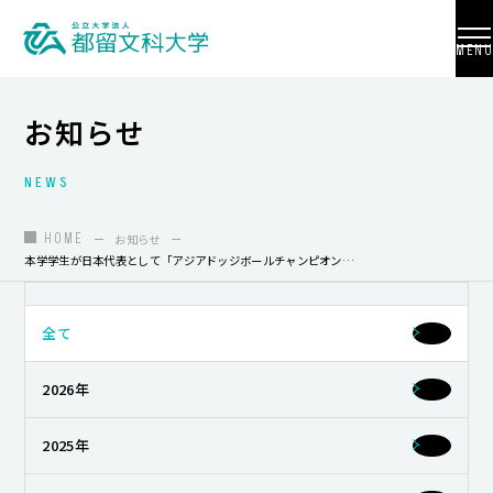
MENU
お知らせ
NEWS
大学紹介
入試情報
HOME
お知らせ
本学学生が日本代表として「アジアドッジボールチャンピオンシップ2025」に出場し、準優勝を果たしました！
学部・学科・大学院
地域連携
全て
国際交流
2026年
教員養成
2025年
研究活動