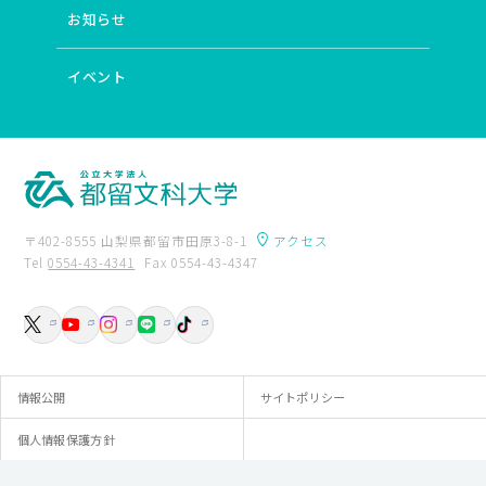
お知らせ
イベント
〒402-8555 山梨県都留市田原3-8-1
アクセス
Tel
0554-43-4341
Fax 0554-43-4347
卒業生の方へ
附属図書館
入試資料請求
交通アクセス
お問い合わせ
情報公開
サイトポリシー
個人情報保護方針