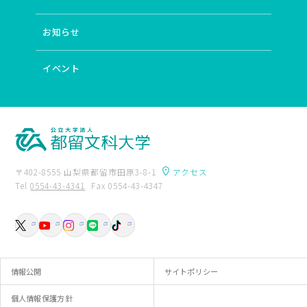
お知らせ
イベント
〒402-8555 山梨県都留市田原3-8-1
アクセス
Tel
0554-43-4341
Fax 0554-43-4347
卒業生の方へ
附属図書館
入試資料請求
交通アクセス
お問い合わせ
情報公開
サイトポリシー
個人情報保護方針