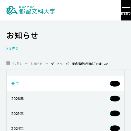
MENU
お知らせ
NEWS
大学紹介
入試情報
HOME
お知らせ
ゲートキーパー養成講座が開催されました
学部・学科・大学院
全て
地域連携
2026年
国際交流
教員養成
2025年
研究活動
2024年