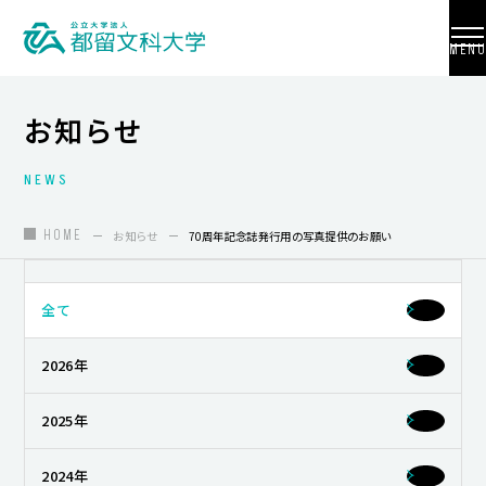
MENU
お知らせ
NEWS
大学紹介
入試情報
HOME
お知らせ
70周年記念誌発行用の写真提供のお願い
学部・学科・大学院
全て
地域連携
2026年
国際交流
教員養成
2025年
研究活動
2024年