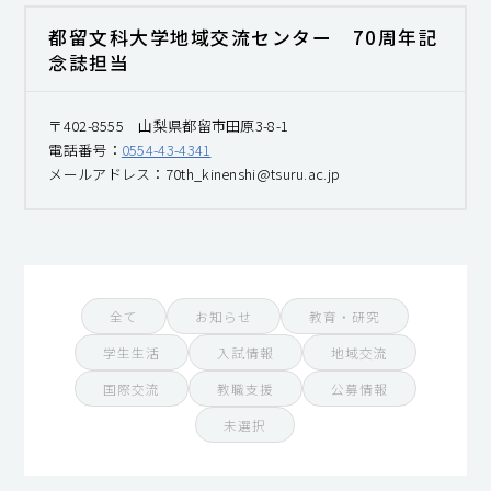
都留文科大学地域交流センター 70周年記
念誌担当
〒402-8555 山梨県都留市田原3-8-1
電話番号：
0554-43-4341
メールアドレス：70th_kinenshi@tsuru.ac.jp
全て
お知らせ
教育・研究
学生生活
入試情報
地域交流
国際交流
教職支援
公募情報
未選択