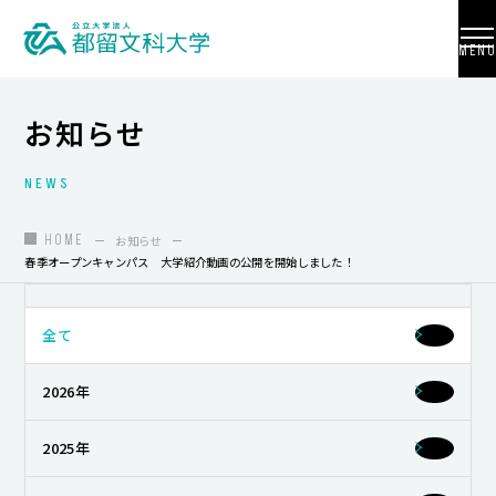
MENU
お知らせ
NEWS
大学紹介
入試情報
HOME
お知らせ
春季オープンキャンパス 大学紹介動画の公開を開始しました！
学部・学科・大学院
地域連携
全て
国際交流
2026年
教員養成
2025年
研究活動