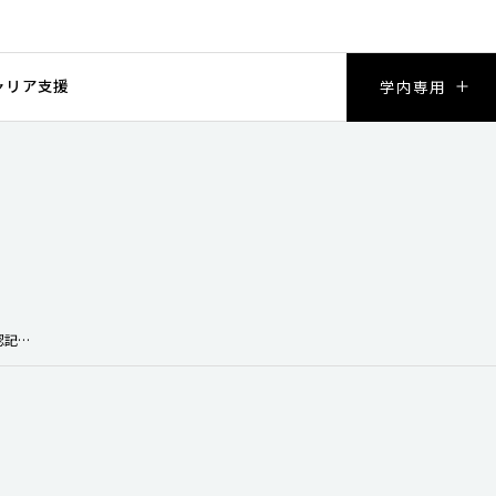
ャリア支援
学内専用
本学学生が第14回関東学生ウィンターカップ公認記録会（男子平泳ぎ50ｍ）で1位の成績を収めました