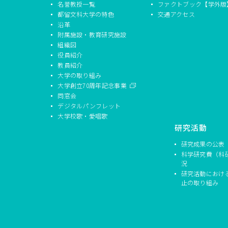
名誉教授一覧
ファクトブック【学外版
都留文科大学の特色
交通アクセス
沿革
附属施設・教育研究施設
組織図
役員紹介
教員紹介
大学の取り組み
大学創立70周年記念事業
同窓会
デジタルパンフレット
大学校歌・愛唱歌
研究活動
研究成果の公表
科学研究費（科
況
研究活動におけ
止の取り組み