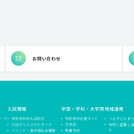
お問い合わせ
入試情報
学部・学科・大学院
地域連携
ーク
学部学科別入試区分
学部学科比較ガイド
つる子どもま
入試のえらびかたガイド
文学部
地域と密着し
ち
イベント・進学相談会情報
教養学部