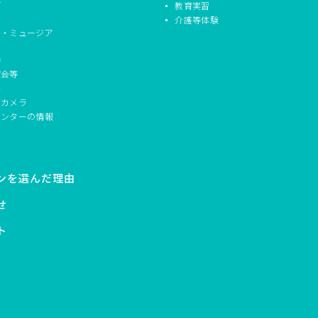
信
教育実習
介護等体験
ド・ミュージア
動
演会等
書
ブカメラ
センターの情報
ンを選んだ理由
せ
ト