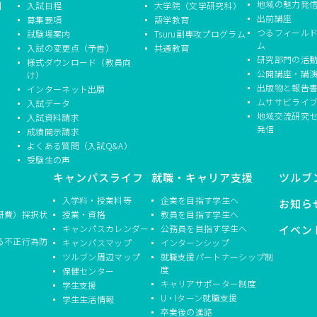
地域の魅力発
】
入試日程
大学院（文学研究科）
出前講座
募集要項
語学教育
つるフィール
試験場案内
Tsuru副専攻プログラム
ム
入試の変更点（予告）
共通教育
研究部門の活
様式ダウンロード（教員向
公開講座・講
け）
出版物と報告
インターネット出願
ムササビライ
入試データ
地域交流研究
入試資料請求
発信
成績開示請求
よくある質問（入試Q&A）
受験生の声
キャンパスライフ
就職・キャリア支援
ツルブ
入学料・授業料等
企業を目指す学生へ
お知ら
研費）採択状
授業・資格
教員を目指す学生へ
キャンパスカレンダー
公務員を目指す学生へ
イベン
る不正行為防
キャンパスマップ
インターンシップ
ツルブン周辺マップ
就職支援パートナーシップ制
度
保健センター
キャリアサポーター制度
学生支援
U・Iターン就職支援
学生生活情報
卒業後の進路