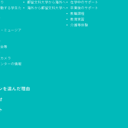
つり
都留文科大学から海外へ
在学中のサポート
活動する学生た
海外から都留文科大学へ
卒業後のサポート
教職課程
信
教育実習
介護等体験
ド・ミュージア
動
演会等
書
ブカメラ
センターの情報
ンを選んだ理由
せ
ト