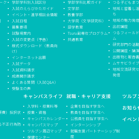
ーク
学部学科別入試区分
学部学科比較ガイド
つる子どもま
入試のえらびかたガイド
文学部
地域と密着し
ち
イベント・進学相談会情報
教養学部
地域の魅力発
】
入試日程
大学院（文学研究科）
出前講座
募集要項
語学教育
つるフィール
試験場案内
Tsuru副専攻プログラム
ム
入試の変更点（予告）
共通教育
研究部門の活
様式ダウンロード（教員向
公開講座・講
け）
出版物と報告
インターネット出願
ムササビライ
入試データ
地域交流研究
入試資料請求
発信
成績開示請求
よくある質問（入試Q&A）
受験生の声
キャンパスライフ
就職・キャリア支援
ツルブ
入学料・授業料等
企業を目指す学生へ
お知ら
研費）採択状
授業・資格
教員を目指す学生へ
キャンパスカレンダー
公務員を目指す学生へ
イベン
る不正行為防
キャンパスマップ
インターンシップ
ツルブン周辺マップ
就職支援パートナーシップ制
度
保健センター