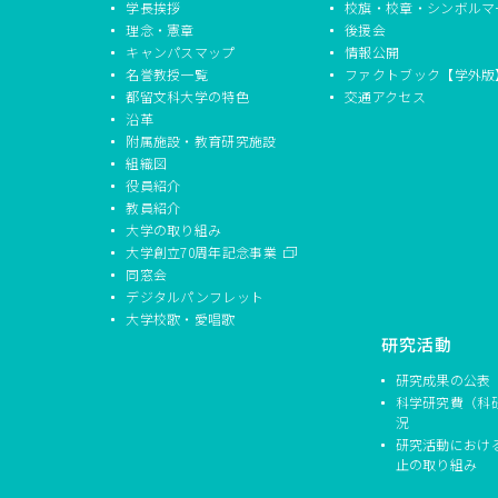
学長挨拶
校旗・校章・シンボルマ
理念・憲章
後援会
キャンパスマップ
情報公開
名誉教授一覧
ファクトブック【学外版
都留文科大学の特色
交通アクセス
沿革
附属施設・教育研究施設
組織図
役員紹介
教員紹介
大学の取り組み
大学創立70周年記念事業
同窓会
デジタルパンフレット
大学校歌・愛唱歌
研究活動
研究成果の公表
科学研究費（科
況
研究活動におけ
止の取り組み