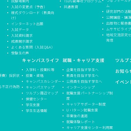
つるフィール
試験場案内
Tsuru副専攻プログラム
ム
入試の変更点（予告）
共通教育
研究部門の活
様式ダウンロード（教員向
公開講座・講
け）
出版物と報告
インターネット出願
ムササビライ
入試データ
地域交流研究
入試資料請求
発信
成績開示請求
よくある質問（入試Q&A）
受験生の声
キャンパスライフ
就職・キャリア支援
ツルブ
入学料・授業料等
企業を目指す学生へ
お知ら
研費）採択状
授業・資格
教員を目指す学生へ
キャンパスカレンダー
公務員を目指す学生へ
イベン
る不正行為防
キャンパスマップ
インターンシップ
ツルブン周辺マップ
就職支援パートナーシップ制
度
保健センター
キャリアサポーター制度
学生支援
U・Iターン就職支援
学生生活情報
卒業後の進路
就職体験レポート
キャリア支援センター利用案