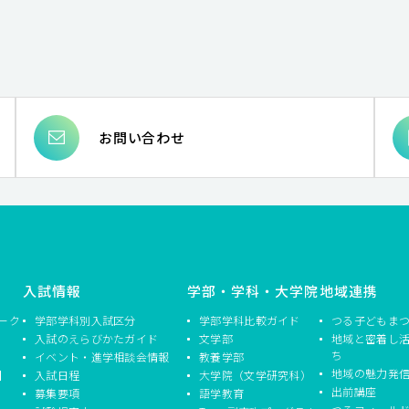
お問い合わせ
入試情報
学部・学科・大学院
地域連携
ーク
学部学科別入試区分
学部学科比較ガイド
つる子どもま
入試のえらびかたガイド
文学部
地域と密着し
ち
イベント・進学相談会情報
教養学部
地域の魅力発
】
入試日程
大学院（文学研究科）
出前講座
募集要項
語学教育