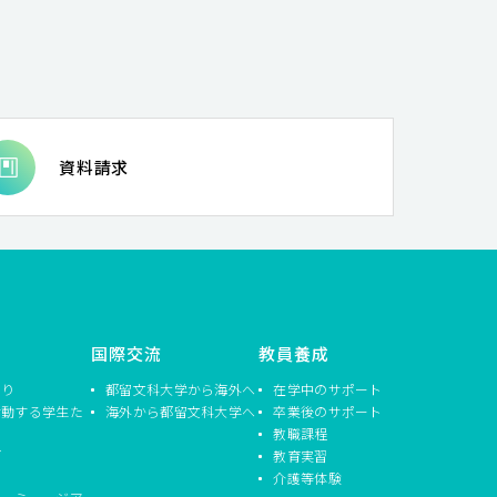
資料請求
国際交流
教員養成
つり
都留文科大学から海外へ
在学中のサポート
活動する学生た
海外から都留文科大学へ
卒業後のサポート
教職課程
信
教育実習
介護等体験