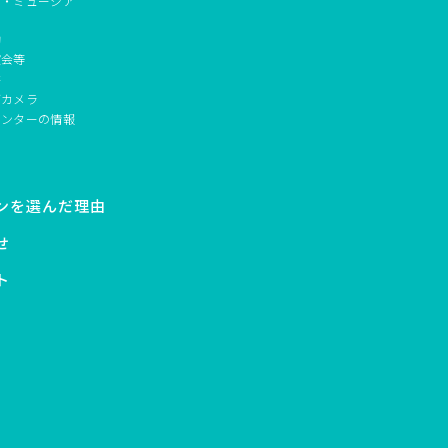
ド・ミュージア
動
演会等
書
ブカメラ
センターの情報
ンを選んだ理由
せ
ト