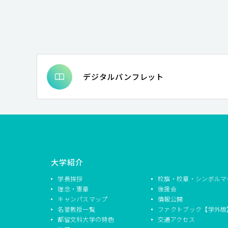
デジタルパンフレット
大学紹介
学長挨拶
校旗・校章・シンボルマ
理念・憲章
後援会
キャンパスマップ
情報公開
名誉教授一覧
ファクトブック【学外版
都留文科大学の特色
交通アクセス