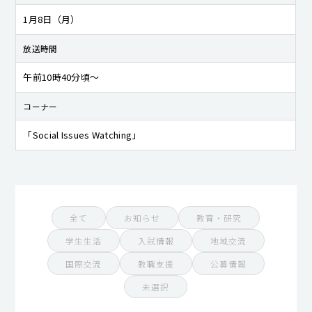
1月8日（月）
放送時間
午前10時40分頃〜
コーナー
「Social Issues Watching」
全て
お知らせ
教育・研究
学生生活
入試情報
地域交流
国際交流
教職支援
公募情報
未選択