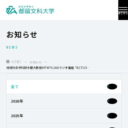
MENU
お知らせ
NEWS
大学紹介
入試情報
HOME
お知らせ
地域社会学科鈴木健大教授がFM FUJIのラジオ番組「ACTUS」に出演予定です
学部・学科・大学院
地域連携
全て
国際交流
2026年
教員養成
2025年
研究活動