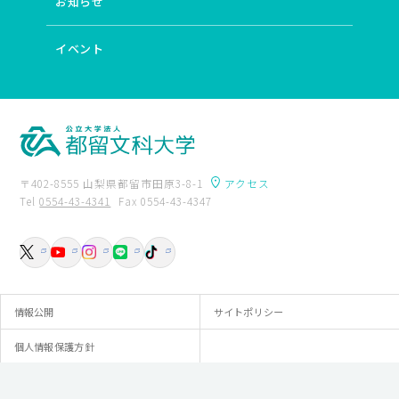
お知らせ
イベント
〒402-8555 山梨県都留市田原3-8-1
アクセス
Tel
0554-43-4341
Fax 0554-43-4347
卒業生の方へ
附属図書館
入試資料請求
交通アクセス
お問い合わせ
情報公開
サイトポリシー
個人情報保護方針
© Tsuru University.All rights reserved.