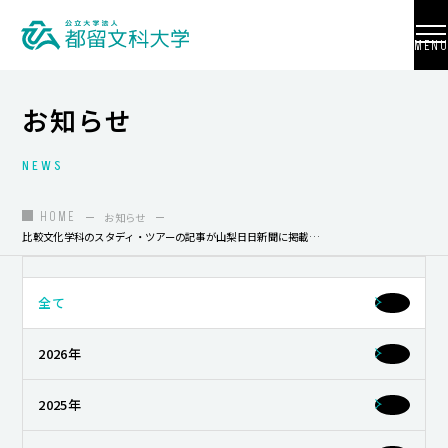
MENU
お知らせ
NEWS
大学紹介
入試情報
HOME
お知らせ
比較文化学科のスタディ・ツアーの記事が山梨日日新聞に掲載されました
学部・学科・大学院
地域連携
全て
国際交流
2026年
教員養成
2025年
研究活動