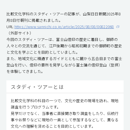
​比較文化学科のスタディ・ツアーの記事が、山梨日日新聞2025年8
月8日付朝刊に掲載されました。
URL:
https://www.sannichi.co.jp/article/2025/08/08/00822068
（外部サイト）
今回のスタディ・ツアーは、富士山信仰の歴史に着目し、御師の
人々との交流を通じて、江戸後期から昭和初期までの御師町の歴史
と文化を学ぶことを目的としていました。
また、地域文化に精通するガイドとともに麓から五合目までの富士
登山を行い、信仰の要所を見学しながら富士講の信仰登山（登拝）
を体験してきました。
スタディ・ツアーとは
比較文化学科の科目の一つで、文化や歴史の現場を訪れ、現地
調査を行うプログラムです。
見学だけでなく、当事者に直接聞き取り調査をしたり、伝統行
事やお祭りなどに現地の一員として参加するなどして、異なる
文化への理解を深めることを目的としています。